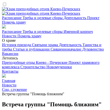
Расписание
Требы и целевые сборы
Деятельность
Проект
Помочь храму
Расписание
Требы и целевые сборы
Именной кирпич
Новости
Помочь храму
О храме
История прихода
Святыни храма
Деятельность
Таинства и
требы
Статьи и публикации
Священноначалие
Духовенство
Вакансии
Летопись
Преподобные отцы Киево - Печерские
Проект храмового
комплекса
Строительство
Новомученики
Контакты
Главная
Новости
Соц. служение
Встреча группы "Помощь ближним"
Встреча группы "Помощь ближним"