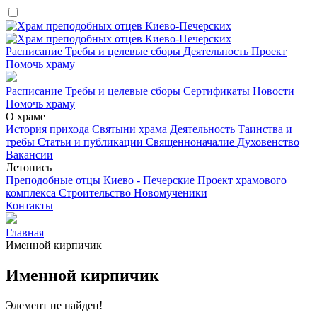
Расписание
Требы и целевые сборы
Деятельность
Проект
Помочь храму
Расписание
Требы и целевые сборы
Сертификаты
Новости
Помочь храму
О храме
История прихода
Святыни храма
Деятельность
Таинства и
требы
Статьи и публикации
Священноначалие
Духовенство
Вакансии
Летопись
Преподобные отцы Киево - Печерские
Проект храмового
комплекса
Строительство
Новомученики
Контакты
Главная
Именной кирпичик
Именной кирпичик
Элемент не найден!