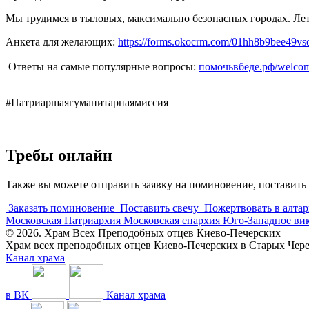
Мы трудимся в тыловых, максимально безопасных городах. Лет
Анкета для желающих:
https://forms.okocrm.com/01hh8b9bee49
Ответы на самые популярные вопросы:
помочьвбеде.рф/welco
#Патриаршаягуманитарнаямиссия
Требы онлайн
Также вы можете отправить заявку на поминовение, поставить 
Заказать поминовение
Поставить свечу
Пожертвовать в алтар
Московская Патриархия
Московская епархия
Юго-Западное ви
© 2026. Храм Всех Преподобных отцев Киево-Печерских
Храм всех преподобных отцев Киево-Печерских в Старых Че
Канал храма
в ВК
Канал храма