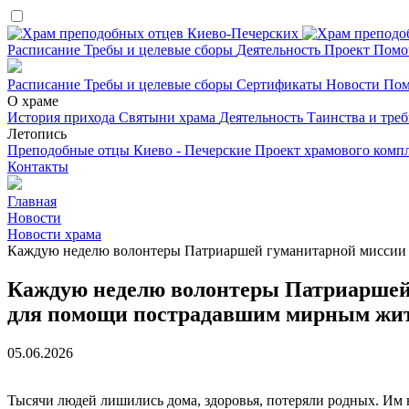
Расписание
Требы и целевые сборы
Деятельность
Проект
Помо
Расписание
Требы и целевые сборы
Сертификаты
Новости
Пом
О храме
История прихода
Святыни храма
Деятельность
Таинства и тре
Летопись
Преподобные отцы Киево - Печерские
Проект храмового комп
Контакты
Главная
Новости
Новости храма
Каждую неделю волонтеры Патриаршей гуманитарной миссии о
Каждую неделю волонтеры Патриаршей 
для помощи пострадавшим мирным жит
05.06.2026
Тысячи людей лишились дома, здоровья, потеряли родных. Им