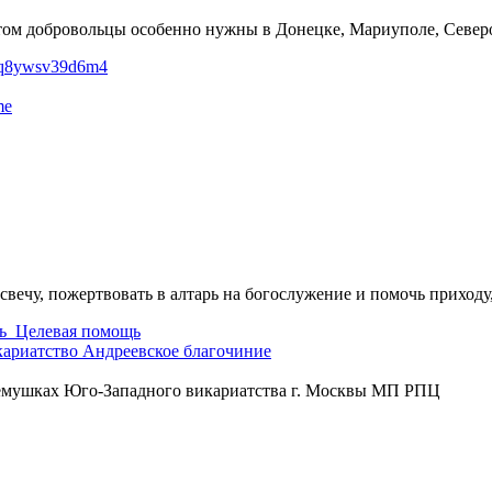
ом добровольцы особенно нужны в Донецке, Мариуполе, Северод
vsq8ywsv39d6m4
me
свечу, пожертвовать в алтарь на богослужение и помочь приходу
ь
Целевая помощь
кариатство
Андреевское благочиние
ремушках Юго-Западного викариатства г. Москвы МП РПЦ