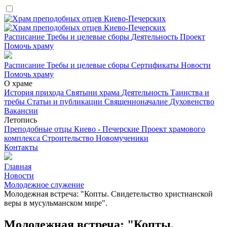
Расписание
Требы и целевые сборы
Деятельность
Проект
Помочь храму
Расписание
Требы и целевые сборы
Сертификаты
Новости
Помочь храму
О храме
История прихода
Святыни храма
Деятельность
Таинства и
требы
Статьи и публикации
Священноначалие
Духовенство
Вакансии
Летопись
Преподобные отцы Киево - Печерские
Проект храмового
комплекса
Строительство
Новомученики
Контакты
Главная
Новости
Молодежное служение
Молодежная встреча: "Копты. Свидетельство христианской
веры в мусульманском мире".
Молодежная встреча: "Копты.