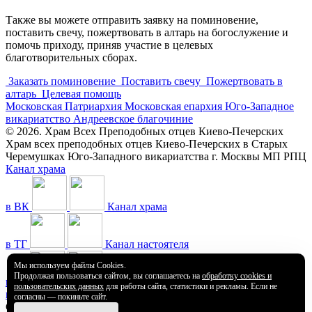
Также вы можете отправить заявку на поминовение,
поставить свечу, пожертвовать в алтарь на богослужение и
помочь приходу, приняв участие в целевых
благотворительных сборах.
Заказать поминовение
Поставить свечу
Пожертвовать в
алтарь
Целевая помощь
Московская Патриархия
Московская епархия
Юго-Западное
викариатство
Андреевское благочиние
© 2026. Храм Всех Преподобных отцев Киево-Печерских
Храм всех преподобных отцев Киево-Печерских в Старых
Черемушках Юго-Западного викариатства г. Москвы МП РПЦ
Канал храма
в ВК
Канал храма
в ТГ
Канал настоятеля
Мы используем файлы Cookies.
Продолжая пользоваться сайтом, вы соглашаетесь на
обработку cookies и
в ТГ
Канал храма
пользовательских данных
для работы сайта, статистики и рекламы. Если не
на YouTube
согласны — покиньте сайт.
Старый сайт в архиве и доступен по ссылке