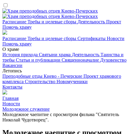
Расписание
Требы и целевые сборы
Деятельность
Проект
Помочь храму
Расписание
Требы и целевые сборы
Сертификаты
Новости
Помочь храму
О храме
История прихода
Святыни храма
Деятельность
Таинства и
требы
Статьи и публикации
Священноначалие
Духовенство
Вакансии
Летопись
Преподобные отцы Киево - Печерские
Проект храмового
комплекса
Строительство
Новомученики
Контакты
Главная
Новости
Молодежное служение
Молодежное чаепитие с просмотром фильма "Святитель
Николай Чудотворец".
Молодежное чаепитие с просмотром