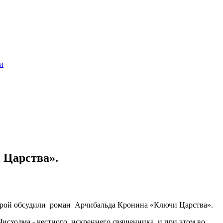
и
 Царства».
оторой обсудили роман Арчибальда Кронина «Ключи Царства».
исхолма - честного, искреннего священника, и при этом во