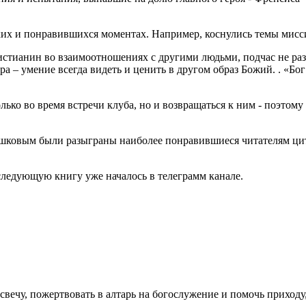
их и понравившихся моментах. Например, коснулись темы миссио
ристианин во взаимоотношениях с другими людьми, подчас не р
а – умение всегда видеть и ценить в другом образ Божий. . «Бог 
лько во время встречи клуба, но и возвращаться к ним - поэто
шковым были разыграны наиболее понравившиеся читателям цит
следующую книгу уже началось в телеграмм канале.
свечу, пожертвовать в алтарь на богослужение и помочь приходу