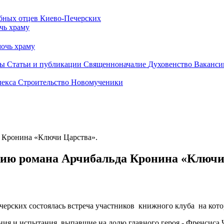
чь храму
очь храму
бы
Статьи и публикации
Священноначалие
Духовенство
Ваканси
лекса
Строительство
Новомученики
 Кронина «Ключи Царства».
ию романа Арчибальда Кронина «Ключи
Печерских состоялась встреча участников книжного клуба на к
ия и испытания, выпавшие на долю главного героя - Френсиса Ч