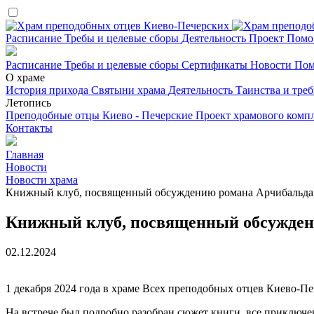
Расписание
Требы и целевые сборы
Деятельность
Проект
Помо
Расписание
Требы и целевые сборы
Сертификаты
Новости
Пом
О храме
История прихода
Святыни храма
Деятельность
Таинства и тре
Летопись
Преподобные отцы Киево - Печерские
Проект храмового комп
Контакты
Главная
Новости
Новости храма
Книжный клуб, посвященный обсуждению романа Арчибальда
Книжный клуб, посвященный обсужден
02.12.2024
1 декабря 2024 года в храме Всех преподобных отцев Киево-
На встрече был подробно разобран сюжет книги, все приключен