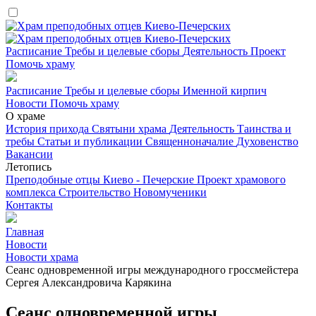
Расписание
Требы и целевые сборы
Деятельность
Проект
Помочь храму
Расписание
Требы и целевые сборы
Именной кирпич
Новости
Помочь храму
О храме
История прихода
Святыни храма
Деятельность
Таинства и
требы
Статьи и публикации
Священноначалие
Духовенство
Вакансии
Летопись
Преподобные отцы Киево - Печерские
Проект храмового
комплекса
Строительство
Новомученики
Контакты
Главная
Новости
Новости храма
Сеанс одновременной игры международного гроссмейстера
Сергея Александровича Карякина
Сеанс одновременной игры