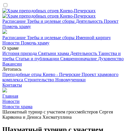
Расписание
Требы и целевые сборы
Деятельность
Проект
Помочь храму
Расписание
Требы и целевые сборы
Именной кирпич
Новости
Помочь храму
О храме
История прихода
Святыни храма
Деятельность
Таинства и
требы
Статьи и публикации
Священноначалие
Духовенство
Вакансии
Летопись
Преподобные отцы Киево - Печерские
Проект храмового
комплекса
Строительство
Новомученики
Контакты
Главная
Новости
Новости храма
Шахматный турнир с участием гроссмейстеров Сергея
Карякина и Дениса Хисматуллина
Шахматный турнир с участием