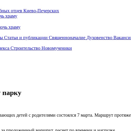
чь храму
очь храму
бы
Статьи и публикации
Священноначалие
Духовенство
Ваканси
лекса
Строительство
Новомученики
 парку
ающих детей с родителями состоялся 7 марта. Маршрут протяже
за проложенный маршрут, расчет по времени и нагрузке.