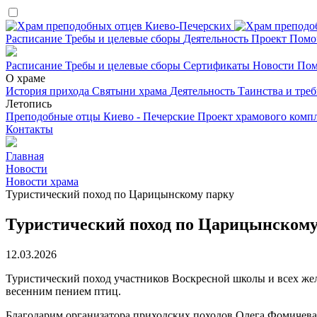
Расписание
Требы и целевые сборы
Деятельность
Проект
Помо
Расписание
Требы и целевые сборы
Сертификаты
Новости
Пом
О храме
История прихода
Святыни храма
Деятельность
Таинства и тре
Летопись
Преподобные отцы Киево - Печерские
Проект храмового комп
Контакты
Главная
Новости
Новости храма
Туристический поход по Царицынскому парку
Туристический поход по Царицынскому
12.03.2026
Туристический поход участников Воскресной школы и всех жел
весенним пением птиц.
Благодарим организатора приходских походов Олега Фомичева 