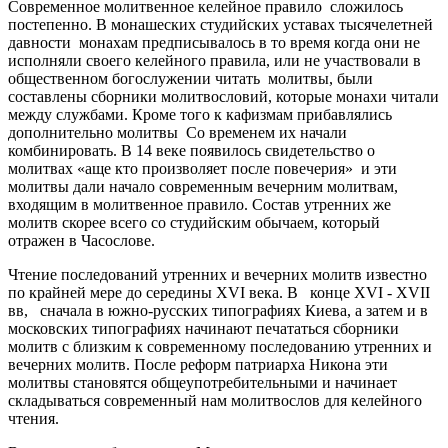
Современное молитвенное келейное правило сложилось
постепенно. В монашеских студийских уставах тысячелетней
давности монахам предписывалось в то время когда они не
исполняли своего келейного правила, или не участвовали в
общественном богослужении читать молитвы, были
составлены сборники молитвословий, которые монахи читали
между службами. Кроме того к кафизмам прибавлялись
дополнительно молитвы Со временем их начали
комбинировать. В 14 веке появилось свидетельство о
молитвах «аще кто произволяет после повечерия» и эти
молитвы дали начало современным вечерним молитвам,
входящим в молитвенное правило. Состав утренних же
молитв скорее всего со студийским обычаем, который
отражен в Часослове.
Чтение последований утренних и вечерних молитв известно
по крайней мере до середины XVI века. В конце XVI - XVII
вв, сначала в южно-русских типографиях Киева, а затем и в
московских типографиях начинают печататься сборники
молитв с близким к современному последованию утренних и
вечерних молитв. После реформ патриарха Никона эти
молитвы становятся общеупотребительными и начинает
складываться современный нам молитвослов для келейного
чтения.