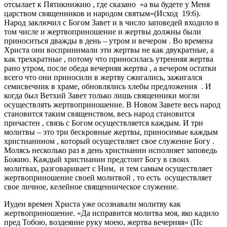
отсылает к Пятикнижию , где сказано «а вы будете у Меня
царством священников и народом святым»(Исход 19:6).
Народ заключил с Богом Завет и в число заповедей входило в
том числе и жертвоприношение и жертвы должны были
приноситься дважды в день – утром и вечером . Во времена
Христа они воспринимали эти жертвы не как двукратные, а
как трехкратные , потому что приносилась утренняя жертва
рано утром, после обеда вечерняя жертва , а вечером остатки
всего что они приносили в жертву сжигались, зажигался
семисвечник в храме, обновлялись хлебы предложения . И
когда был Ветхий Завет только лишь священники могли
осуществлять жертвоприношение. В Новом Завете весь народ
становится таким священством, весь народ становится
причастен , связь с Богом осуществляется каждым. И три
молитвы – это три бескровные жертвы, приносимые каждым
христианином , который осуществляет свое служение Богу .
Молясь несколько раз в день христианин исполняет заповедь
Божию. Каждый христианин предстоит Богу в своих
молитвах, разговаривает с Ним, и тем самым осуществляет
жертвоприношение своей молитвой , то есть осуществляет
свое личное, келейное священническое служение.
Иудеи времен Христа уже осознавали молитву как
жертвоприношение. «Да исправится молитва моя, яко кадило
пред Тобою, воздеяние руку моею, жертва вечерняя» (Пс