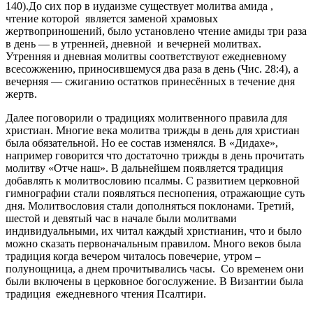
140).До сих пор в иудаизме существует молитва амида ,
чтение которой является заменой храмовых
жертвоприношений, было установлено чтение амиды три раза
в день — в утренней, дневной и вечерней молитвах.
Утренняя и дневная молитвы соответствуют ежедневному
всесожжению, приносившемуся два раза в день (Чис. 28:4), а
вечерняя — сжиганию остатков принесённых в течение дня
жертв.
Далее поговорили о традициях молитвенного правила для
христиан. Многие века молитва трижды в день для христиан
была обязательной. Но ее состав изменялся. В «Дидахе»,
например говорится что достаточно трижды в день прочитать
молитву «Отче наш». В дальнейшем появляется традиция
добавлять к молитвословию псалмы. С развитием церковной
гимнографии стали появляться песнопения, отражающие суть
дня. Молитвословия стали дополняться поклонами. Третий,
шестой и девятый час в начале были молитвами
индивидуальными, их читал каждый христианин, что и было
можно сказать первоначальным правилом. Много веков была
традиция когда вечером читалось повечерие, утром –
полунощница, а днем прочитывались часы. Со временем они
были включены в церковное богослужение. В Византии была
традиция ежедневного чтения Псалтири.