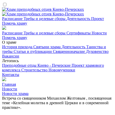
Расписание
Требы и целевые сборы
Деятельность
Проект
Помочь храму
Расписание
Требы и целевые сборы
Сертификаты
Новости
Помочь храму
О храме
История прихода
Святыни храма
Деятельность
Таинства и
требы
Статьи и публикации
Священноначалие
Духовенство
Вакансии
Летопись
Преподобные отцы Киево - Печерские
Проект храмового
комплекса
Строительство
Новомученики
Контакты
Главная
Новости
Новости храма
Встреча со священником Михаилом Желтовым , посвященная
теме «Келейная молитва в древней Церкви и в современной
практике».