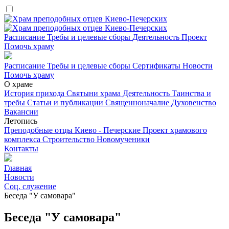
Расписание
Требы и целевые сборы
Деятельность
Проект
Помочь храму
Расписание
Требы и целевые сборы
Сертификаты
Новости
Помочь храму
О храме
История прихода
Святыни храма
Деятельность
Таинства и
требы
Статьи и публикации
Священноначалие
Духовенство
Вакансии
Летопись
Преподобные отцы Киево - Печерские
Проект храмового
комплекса
Строительство
Новомученики
Контакты
Главная
Новости
Соц. служение
Беседа "У самовара"
Беседа "У самовара"