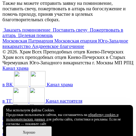
Также вы можете отправить заявку на поминовение,
поставить свечу, пожертвовать в алтарь на богослужение и
помочь приходу, приняв участие в целевых
благотворительных сборах.
Заказать поминовение
Поставить свечу
Пожертвовать в
алтарь
Целевая помощь
Московская Патриархия
Московская епархия
Юго-Западное
викариатство
Андреевское благочиние
© 2026. Храм Всех Преподобных отцев Киево-Печерских
Храм всех преподобных отцев Киево-Печерских в Старых
Черемушках Юго-Западного викариатства г. Москвы МП РПЦ
Канал храма
в ВК
Канал храма
в ТГ
Канал настоятеля
Мы используем файлы Cookies.
Продолжая пользоваться сайтом, вы соглашаетесь на
обработку cookies и
в ТГ
Канал храма
пользовательских данных
для работы сайта, статистики и рекламы. Если не
на YouTube
согласны — покиньте сайт.
Старый сайт в архиве и доступен по ссылке
Хорошо
old.lavravcheremushkah.ru