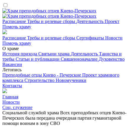
Расписание
Требы и целевые сборы
Деятельность
Проект
Помочь храму
Расписание
Требы и целевые сборы
Сертификаты
Новости
Помочь храму
О храме
История прихода
Святыни храма
Деятельность
Таинства и
требы
Статьи и публикации
Священноначалие
Духовенство
Вакансии
Летопись
Преподобные отцы Киево - Печерские
Проект храмового
комплекса
Строительство
Новомученики
Контакты
Главная
Новости
Соц. служение
Социальной службой храма Всех преподобных отцев Киево-
Печерских была передана очередная партия гуманитарной
помощи воинам в зону СВО