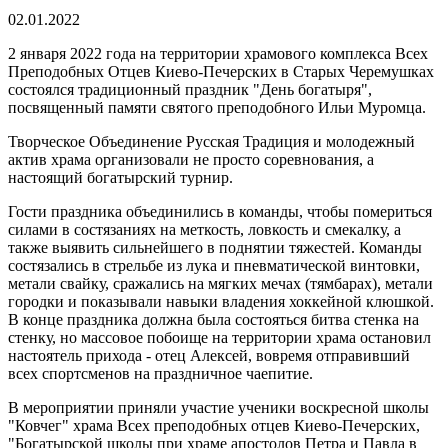
02.01.2022
2 января 2022 года на территории храмового комплекса Всех
Преподобных Отцев Киево-Печерских в Старых Черемушках
состоялся традиционный праздник "День богатыря",
посвященный памяти святого преподобного Ильи Муромца.
Творческое Объединение Русская Традиция и молодежный
актив храма организовали не просто соревнования, а
настоящий богатырский турнир.
Гости праздника объединились в команды, чтобы помериться
силами в состязаниях на меткость, ловкость и смекалку, а
также выявить сильнейшего в поднятии тяжестей. Команды
состязались в стрельбе из лука и пневматической винтовки,
метали свайку, сражались на мягких мечах (тямбарах), метали
городки и показывали навыки владения хоккейной клюшкой.
В конце праздника должна была состояться битва стенка на
стенку, но массовое побоище на территории храма остановил
настоятель прихода - отец Алексей, вовремя отправивший
всех спортсменов на праздничное чаепитие.
В мероприятии приняли участие ученики воскресной школы
"Ковчег" храма Всех преподобных отцев Киево-Печерских,
"Богатырской школы при храме апостолов Петра и Павла в