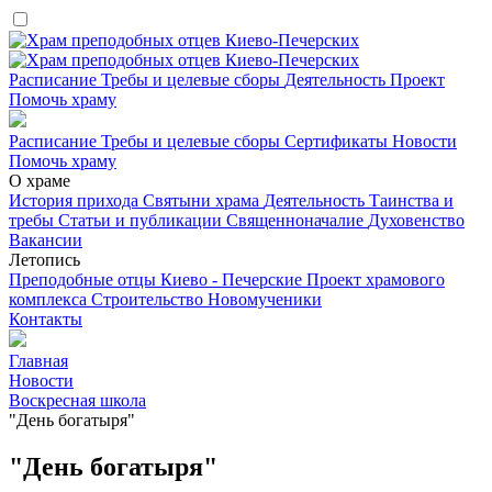
Расписание
Требы и целевые сборы
Деятельность
Проект
Помочь храму
Расписание
Требы и целевые сборы
Сертификаты
Новости
Помочь храму
О храме
История прихода
Святыни храма
Деятельность
Таинства и
требы
Статьи и публикации
Священноначалие
Духовенство
Вакансии
Летопись
Преподобные отцы Киево - Печерские
Проект храмового
комплекса
Строительство
Новомученики
Контакты
Главная
Новости
Воскресная школа
"День богатыря"
"День богатыря"