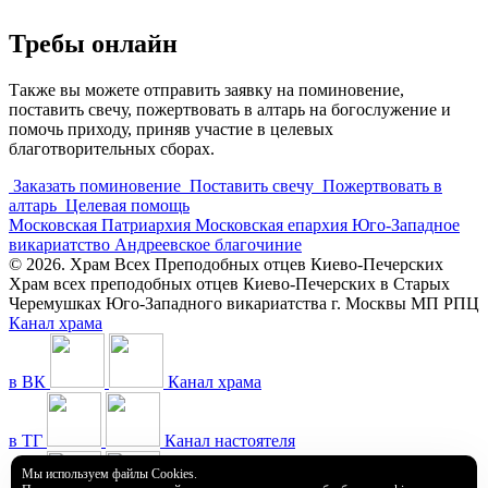
Требы онлайн
Также вы можете отправить заявку на поминовение,
поставить свечу, пожертвовать в алтарь на богослужение и
помочь приходу, приняв участие в целевых
благотворительных сборах.
Заказать поминовение
Поставить свечу
Пожертвовать в
алтарь
Целевая помощь
Московская Патриархия
Московская епархия
Юго-Западное
викариатство
Андреевское благочиние
© 2026. Храм Всех Преподобных отцев Киево-Печерских
Храм всех преподобных отцев Киево-Печерских в Старых
Черемушках Юго-Западного викариатства г. Москвы МП РПЦ
Канал храма
в ВК
Канал храма
в ТГ
Канал настоятеля
Мы используем файлы Cookies.