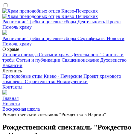
Расписание
Требы и целевые сборы
Деятельность
Проект
Помочь храму
Расписание
Требы и целевые сборы
Сертификаты
Новости
Помочь храму
О храме
История прихода
Святыни храма
Деятельность
Таинства и
требы
Статьи и публикации
Священноначалие
Духовенство
Вакансии
Летопись
Преподобные отцы Киево - Печерские
Проект храмового
комплекса
Строительство
Новомученики
Контакты
Главная
Новости
Воскресная школа
Рождественский спектакль "Рождество в Нарнии"
Рождественский спектакль "Рождество