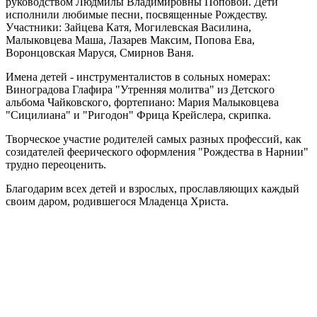
руководством Людмилы Владимировны Поповой. Дети
исполнили любимые песни, посвященные Рождеству.
Участники: Зайцева Катя, Могилевская Василина,
Малыковцева Маша, Лазарев Максим, Попова Ева,
Воронцовская Маруся, Смирнов Ваня.
Имена детей - инструменталистов в сольных номерах:
Виноградова Глафира "Утренняя молитва" из Детского
альбома Чайковского, фортепиано: Мария Малыковцева
"Сицилиана" и "Ригодон" Фрица Крейслера, скрипка.
Творческое участие родителей самых разных профессий, как
созидателей феерического оформления "Рождества в Нарнии"
трудно переоценить.
Благодарим всех детей и взрослых, прославляющих каждый
своим даром, родившегося Младенца Христа.