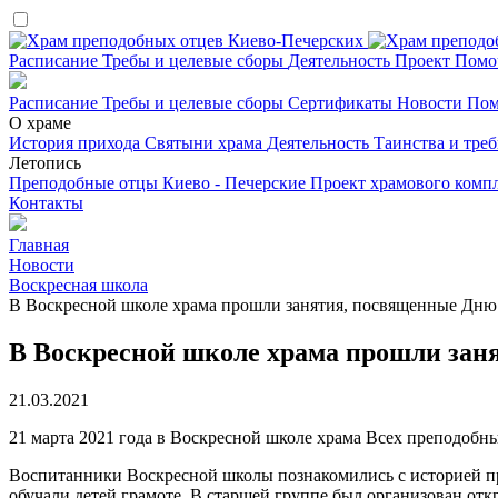
Расписание
Требы и целевые сборы
Деятельность
Проект
Помо
Расписание
Требы и целевые сборы
Сертификаты
Новости
Пом
О храме
История прихода
Святыни храма
Деятельность
Таинства и тре
Летопись
Преподобные отцы Киево - Печерские
Проект храмового комп
Контакты
Главная
Новости
Воскресная школа
В Воскресной школе храма прошли занятия, посвященные Дню
В Воскресной школе храма прошли зан
21.03.2021
21 марта 2021 года в Воскресной школе храма Всех преподоб
Воспитанники Воскресной школы познакомились с историей праз
обучали детей грамоте. В старшей группе был организован отк