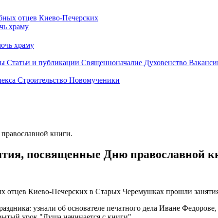
чь храму
очь храму
бы
Статьи и публикации
Священноначалие
Духовенство
Ваканси
лекса
Строительство
Новомученики
 православной книги.
ятия, посвященные Дню православной к
ных отцев Киево-Печерских в Старых Черемушках прошли занят
дника: узнали об основателе печатного дела Иване Федорове, о
рытый урок "Душа начинается с книги".