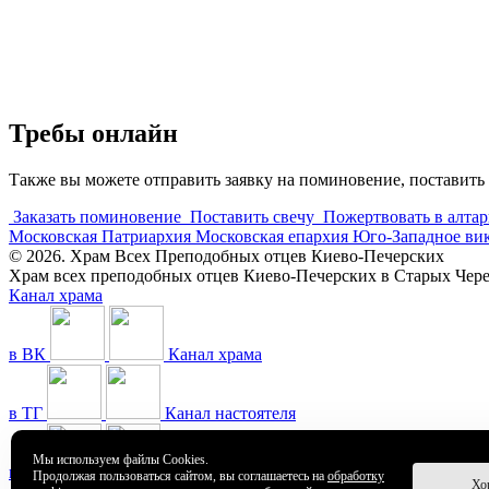
Требы онлайн
Также вы можете отправить заявку на поминовение, поставить 
Заказать поминовение
Поставить свечу
Пожертвовать в алтар
Московская Патриархия
Московская епархия
Юго-Западное ви
© 2026. Храм Всех Преподобных отцев Киево-Печерских
Храм всех преподобных отцев Киево-Печерских в Старых Че
Канал храма
в ВК
Канал храма
в ТГ
Канал настоятеля
Мы используем файлы Cookies.
в ТГ
Канал храма
Продолжая пользоваться сайтом, вы соглашаетесь на
обработку
Хо