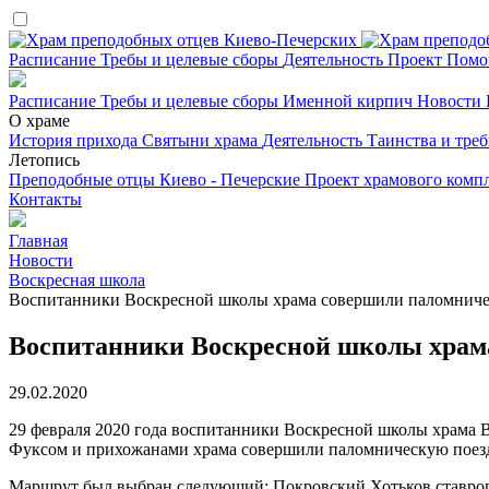
Расписание
Требы и целевые сборы
Деятельность
Проект
Помо
Расписание
Требы и целевые сборы
Именной кирпич
Новости
О храме
История прихода
Святыни храма
Деятельность
Таинства и тре
Летопись
Преподобные отцы Киево - Печерские
Проект храмового комп
Контакты
Главная
Новости
Воскресная школа
Воспитанники Воскресной школы храма совершили паломниче
Воспитанники Воскресной школы храм
29.02.2020
29 февраля 2020 года воспитанники Воскресной школы храма 
Фуксом и прихожанами храма совершили паломническую поезд
Маршрут был выбран следующий: Покровский Хотьков ставропи