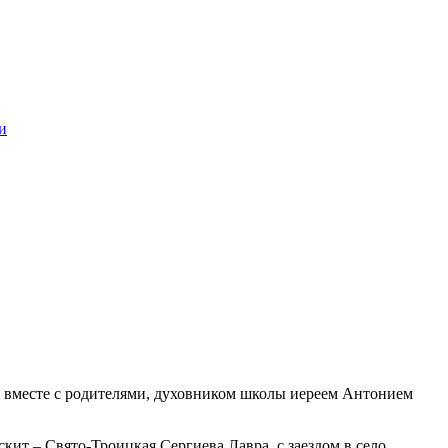
и
 вместе с родителями, духовником школы иереем Антонием
т – Свято-Троицкая Сергиева Лавра, с заездом в село