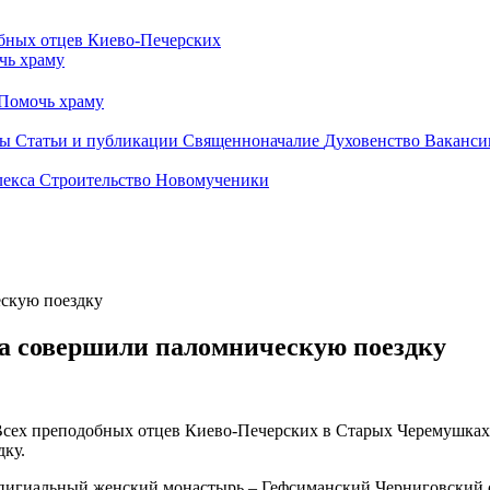
чь храму
Помочь храму
бы
Статьи и публикации
Священноначалие
Духовенство
Ваканси
лекса
Строительство
Новомученики
скую поездку
а совершили паломническую поездку
Всех преподобных отцев Киево-Печерских в Старых Черемушках
ку.
гиальный женский монастырь – Гефсиманский Черниговский ски