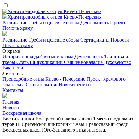
Расписание
Требы и целевые сборы
Деятельность
Проект
Помочь храму
Расписание
Требы и целевые сборы
Сертификаты
Новости
Помочь храму
О храме
История прихода
Святыни храма
Деятельность
Таинства и
требы
Статьи и публикации
Священноначалие
Духовенство
Вакансии
Летопись
Преподобные отцы Киево - Печерские
Проект храмового
комплекса
Строительство
Новомученики
Контакты
Главная
Новости
Воскресная школа
Воспитанники Воскресной школы заняли 1 место в одном из
туров III Сретенской викторины "Азы Православия" среди
Воскресных школ Юго-Западного викариатства.