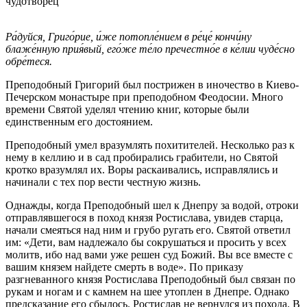
чудотворец
Ра́дуйся, Григо́рие, и́же потопле́нием в ре́це́ кончи́ну
блаже́нную прия́вый, его́же те́ло пречестно́е в ке́лии чуде́сно
обре́теся.
Преподобный Григорий был пострижен в иночество в Киево-
Печерском монастыре при преподобном Феодосии. Много
времени Святой уделял чтению книг, которые были
единственным его достоянием.
Преподобный умел вразумлять похитителей. Несколько раз к
нему в келлию и в сад пробирались грабители, но Святой
кротко вразумлял их. Воры раскаивались, исправлялись и
начинали с тех пор вести честную жизнь.
Однажды, когда Преподобный шел к Днепру за водой, отроки
отправлявшегося в поход князя Ростислава, увидев старца,
начали смеяться над ним и грубо ругать его. Святой ответил
им: «Дети, вам надлежало бы сокрушаться и просить у всех
молитв, ибо над вами уже решен суд Божий. Вы все вместе с
вашим князем найдете смерть в воде». По приказу
разгневанного князя Ростислава Преподобный был связан по
рукам и ногам и с камнем на шее утоплен в Днепре. Однако
предсказание его сбылось. Ростислав не вернулся из похода. В