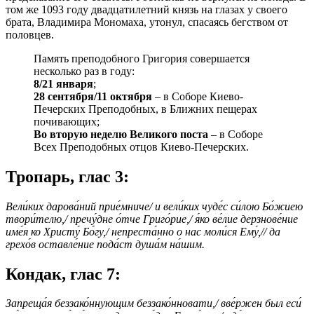
том же 1093 году двадцатилетний князь на глазах у своего
брата, Владимира Мономаха, утонул, спасаясь бегством от
половцев.
Память преподобного Григория совершается
несколько раз в году:
8/21 января
;
28 сентября/11 октября
– в Соборе Киево-
Печерских Преподобных, в Ближних пещерах
почивающих;
Во вторую неделю Великого поста
– в Соборе
Всех Преподобных отцов Киево-Печерских.
Тропарь, глас 3:
Вели́ких дарова́ний прие́мниче/ и вели́ких чуде́с си́лою Бо́жиею
твори́телю,/ пречу́дне о́тче Григо́рие,/ я́ко ве́лие дерзнове́ние
име́я ко Христу́ Бо́гу,/ непреста́нно о нас моли́ся Ему́,// да
грехо́в оставле́ние пода́ст душа́м на́шим.
Кондак, глас 7:
Запреща́я беззако́ннующим беззако́нновати,/ вве́ржен был еси́