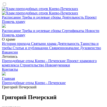
Расписание
Требы и целевые сборы
Деятельность
Проект
Помочь храму
Расписание
Требы и целевые сборы
Сертификаты
Новости
Помочь храму
О храме
История прихода
Святыни храма
Деятельность
Таинства и
требы
Статьи и публикации
Священноначалие
Духовенство
Вакансии
Летопись
Преподобные отцы Киево - Печерские
Проект храмового
комплекса
Строительство
Новомученики
Контакты
Главная
Преподобные отцы Киево - Печерские
Григорий Печерский
Григорий Печерский