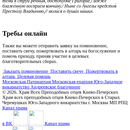
те́ми в струи́ ре́чныя, досточу́дне Григо́рие,/ иде́же
блаже́нную восприе́м кончи́ну./ Ны́не со А́нгелы предстоя́
Престо́лу Влады́чню,// моли́ся о душа́х на́ших.
Требы онлайн
Также вы можете отправить заявку на поминовение,
поставить свечу, пожертвовать в алтарь на богослужение и
помочь приходу, приняв участие в целевых
благотворительных сборах.
Заказать поминовение
Поставить свечу
Пожертвовать в
алтарь
Целевая помощь
Московская Патриархия
Московская епархия
Юго-Западное
викариатство
Андреевское благочиние
© 2026. Храм Всех Преподобных отцев Киево-Печерских
Храм всех преподобных отцев Киево-Печерских в Старых
Черемушках Юго-Западного викариатства г. Москвы МП РПЦ
Канал храма
в ВК
Канал храма