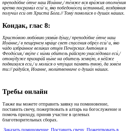
преподо́бне о́тче наш Иоа́нне,/ те́мже вся вра́жия ополче́ния
кре́пко посрами́л еси́/ и, я́ко победоно́сец и́стинный, воздая́ния
получи́л еси́ от Христа́ Бо́га.// Тому́ помоли́ся о душа́х на́ших.
Кондак, глас 8:
Христо́вою любо́вию уязви́в ду́шу,/ преподо́бне о́тче наш
Иоа́нне,/ в пеще́рнем мра́це свет спасе́ния обре́л еси́/ и, я́ко
ча́до избра́нное вели́ких отце́в Пече́рских Анто́ния и
Феодо́сия,/ вку́пе с ни́ми оби́тель ра́йскую унасле́довал еси́,/
отону́дуже призира́й ны́не на оби́тель земну́ю, в не́йже
подвиза́лся еси́,/ и моли́ся о чту́щих па́мять твою́, да зове́м
ти:// ра́дуйся, Иоанне, моли́твенниче о душа́х на́ших.
Требы онлайн
Также вы можете отправить заявку на поминовение,
поставить свечу, пожертвовать в алтарь на богослужение и
помочь приходу, приняв участие в целевых
благотворительных сборах.
Заказать поминовение
Поставить свечу
Пожертвовать в