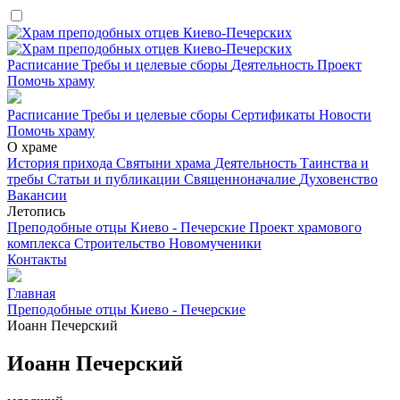
Расписание
Требы и целевые сборы
Деятельность
Проект
Помочь храму
Расписание
Требы и целевые сборы
Сертификаты
Новости
Помочь храму
О храме
История прихода
Святыни храма
Деятельность
Таинства и
требы
Статьи и публикации
Священноначалие
Духовенство
Вакансии
Летопись
Преподобные отцы Киево - Печерские
Проект храмового
комплекса
Строительство
Новомученики
Контакты
Главная
Преподобные отцы Киево - Печерские
Иоанн Печерский
Иоанн Печерский