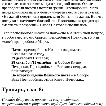
его от слез или заставить вкусить сладкой пищи. От слез
преподобный Феофил потерял зрение. Преподобный Марк
перед кончиной на его мольбу умереть вместе с ним сказал:
«Не желай смерти, она придет, хотя бы ты и не желал. Вот что
послужит знамением близкой твоей кончины: за три дня до
смерти ты прозреешь». Слова Святого исполнились.
Тело преподобного Феофила положено в Антониевой пещере,
в гробе вместе с его братом преподобным Иоанном, вблизи
мощей преподобного Марка.
Память преподобного Иоанна совершается
несколько раз в году:
29 декабря/11 января
;
28 сентября/11 октября
– в Соборе Киево-
Печерских Преподобных, в Ближних пещерах
почивающих;
Во вторую неделю Великого поста
– в Соборе
Всех Преподобных отцов Киево-Печерских.
Тропарь, глас 8:
Посто́м ду́шу твою́ просвети́л еси́,/ моли́твами
непреста́нными се́рдце твое́ сосу́д Ду́ха Свята́го соде́лал еси́,/