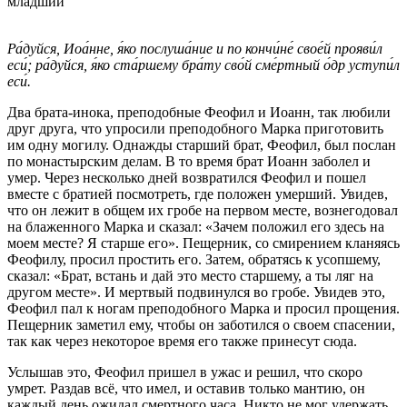
младший
Ра́дуйся, Иоа́нне, я́ко послуша́ние и по кончи́не́ свое́й прояви́л
еси́; ра́дуйся, я́ко ста́ршему бра́ту сво́й сме́ртный о́др уступи́л
еси́.
Два брата-инока, преподобные Феофил и Иоанн, так любили
друг друга, что упросили преподобного Марка приготовить
им одну могилу. Однажды старший брат, Феофил, был послан
по монастырским делам. В то время брат Иоанн заболел и
умер. Через несколько дней возвратился Феофил и пошел
вместе с братией посмотреть, где положен умерший. Увидев,
что он лежит в общем их гробе на первом месте, вознегодовал
на блаженного Марка и сказал: «Зачем положил его здесь на
моем месте? Я старше его». Пещерник, со смирением кланяясь
Феофилу, просил простить его. Затем, обратясь к усопшему,
сказал: «Брат, встань и дай это место старшему, а ты ляг на
другом месте». И мертвый подвинулся во гробе. Увидев это,
Феофил пал к ногам преподобного Марка и просил прощения.
Пещерник заметил ему, чтобы он заботился о своем спасении,
так как через некоторое время его также принесут сюда.
Услышав это, Феофил пришел в ужас и решил, что скоро
умрет. Раздав всё, что имел, и оставив только мантию, он
каждый день ожидал смертного часа. Никто не мог удержать