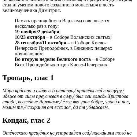
стал игуменом нового созданного монастыря в честь
великомученика Димитрия.
Память преподобного Варлаама совершается
несколько раз в году:
19 ноября/2 декабря
;
10/23 октября
– в Соборе Волынских святых;
28 сентября/11 октября
– в Соборе Киево-
Печерских Преподобных, в Ближних пещерах
почивающих;
Во вторую неделю Великого поста
– в Соборе
Всех Преподобных отцов Киево-Печерских.
Тропарь, глас 1
Ми́ра кра́сная и сла́ву его́ оста́вль,/ прите́кл еси́ в пеще́ру,/
иде́же от си́лы преуспева́я в си́лу,/ был еси́ вождь Христо́ва
ста́да, всесла́вне Варлаа́ме,/ е́же я́ко упас до́бре, упаси́ и нас,
мо́лим тя,// сохраня́я от всех зол, да тя ублажа́ем.
Кондак, глас 2
Оте́ческаго преще́ния не устраши́лся еси́,/ ласка́ниям того́ не