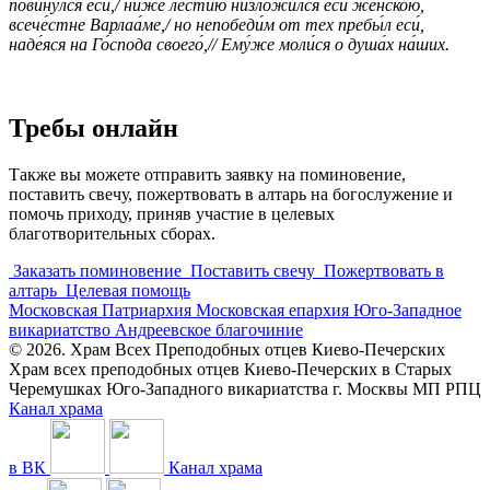
повину́лся еси́,/ ниже́ ле́стию низложи́лся еси́ же́нскою,
всече́стне Варлаа́ме,/ но непобеди́м от тех пребы́л еси́,
наде́яся на Го́спода своего́,// Ему́же моли́ся о душа́х на́ших.
Требы онлайн
Также вы можете отправить заявку на поминовение,
поставить свечу, пожертвовать в алтарь на богослужение и
помочь приходу, приняв участие в целевых
благотворительных сборах.
Заказать поминовение
Поставить свечу
Пожертвовать в
алтарь
Целевая помощь
Московская Патриархия
Московская епархия
Юго-Западное
викариатство
Андреевское благочиние
© 2026. Храм Всех Преподобных отцев Киево-Печерских
Храм всех преподобных отцев Киево-Печерских в Старых
Черемушках Юго-Западного викариатства г. Москвы МП РПЦ
Канал храма
в ВК
Канал храма