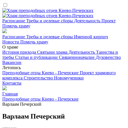
Расписание
Требы и целевые сборы
Деятельность
Проект
Помочь храму
Расписание
Требы и целевые сборы
Именной кирпич
Новости
Помочь храму
О храме
История прихода
Святыни храма
Деятельность
Таинства и
требы
Статьи и публикации
Священноначалие
Духовенство
Вакансии
Летопись
Преподобные отцы Киево - Печерские
Проект храмового
комплекса
Строительство
Новомученики
Контакты
Главная
Преподобные отцы Киево - Печерские
Варлаам Печерский
Варлаам Печерский