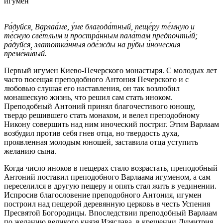
игумен
Ра́дуйся, Варлаа́ме, у́ме благода́тный, пеще́ру те́мную и
те́сную све́тлым и простра́нным пала́там предпочты́й;
ра́дуйся, златотка́нныя оде́жды на ру́бы и́ноческия
преме́ни́вый.
Первый игумен Киево-Печерского монастыря. С молодых лет
часто посещая преподобного Антония Печерского и с
любовью слушая его наставления, он так возлюбил
монашескую жизнь, что решил сам стать иноком.
Преподобный Антоний принял благочестивого юношу,
твердо решившего стать монахом, и велел преподобному
Никону совершить над ним иноческий постриг. Этим Варлаам
возбудил против себя гнев отца, но твердость духа,
проявленная молодым юношей, заставила отца уступить
желанию сына.
Когда число иноков в пещерах стало возрастать, преподобный
Антоний поставил преподобного Варлаама игуменом, а сам
переселился в другую пещеру и опять стал жить в уединении.
Испросив благословение преподобного Антония, игумен
построил над пещерой деревянную церковь в честь Успения
Пресвятой Богородицы. Впоследствии преподобный Варлаам
по желанию великого князя Изяслава, в крещении Димитрия,