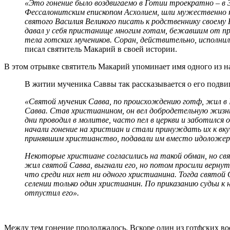
«Это гонение было воздвигаемо в Готии троекратно – в 
Фессалонитским епископом Асхолием, шли мужественно на
святого Василия Великого писать к родственнику своему
давал у себя пристанище многим готам, бежавшим от пре
тела готских мучеников. Соран, действительно, исполни
писал святитель Макарий в своей истории.
В этом отрывке святитель Макарий упоминает имя одного из н
В житии мученика Саввы так рассказывается о его подви
«Святой мученик Савва, по происхождению готф, жил в I
Савва. Став христианином, он вел добродетельную жизнь,
дни проводил в молитве, часто пел в церкви и заботился
начали гонение на христиан и стали принуждать их к вк
принявшим христианство, подавали им вместо идоложер
Некоторые христиане согласились на такой обман, но св
жил святой Савва, выгнали его, но потом просили вернут
что среди них нет ни одного христианина. Тогда святой 
селении только один христианин. По приказанию судьи к н
отпустил его».
Между тем гонение продолжалось. Вскоре один из готфских во