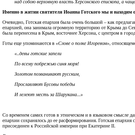
над собою верховную власть Херсонского епископа, а чащ
Именно в житии святителя Иоанна Готского мы и находим од
Очевидно, Готская епархия была очень большой – как предлагаю
епархией, она занимала огромную территорию от Крыма до Сев
была перенесена в Крым, восточнее Херсона, с центром в горо
Готы еще упоминаются в
«Слове о полке Игоревом»
, относящем
«..девы готские запели
По всему побрежью синя моря!
Золотом позванивают русским,
Прославляют Бусовы победы
И лелеют месть за Шарукана...»
Со временем самих готов в этническом и в языковом смысле д
епархии сохранялось до ее расформирования. Готская епархия с
присоединен к Российской империи при Екатерине II.