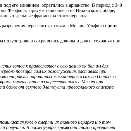
и под его влиянием обратились в арианство. В период с 348
скопа Феофила, присутствовавшего на Никейском Соборе,
 лишь отдельные фрагменты этого перевода.
ть разрешения переселиться готам в Мизию, Ульфила принял
ом полуострове и сохранялись довольно долго, сохраняя при
ения готов к православию; с сею целию он дал им для
нередко посещал сам их богослужения, заставляя при
ремя отправлял нарочитых миссионеров в самую Готию за
кроме многих готов из переселившихся в Мизию при
няли даже от святого Златоуста православного епископа
упоминается уже о смерти их главного иерарха и о том,
и получили. В последующее время они иногда признавали