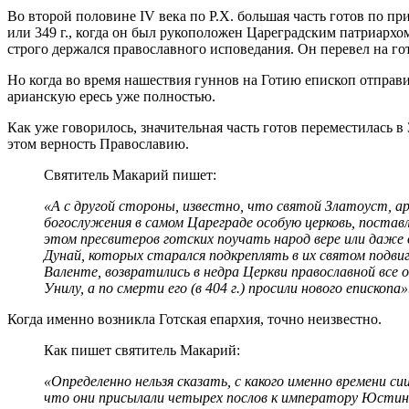
Во второй половине IV века по Р.Х. большая часть готов по п
или 349 г., когда он был рукоположен Цареградским патриарх
строго держался православного исповедания. Он перевел на г
Но когда во время нашествия гуннов на Готию епископ отправи
арианскую ересь уже полностью.
Как уже говорилось, значительная часть готов переместилась в
этом верность Православию.
Святитель Макарий пишет:
«А с другой стороны, известно, что святой Златоуст, ар
богослужения в самом Цареграде особую церковь, поставл
этом пресвитеров готских поучать народ вере или даже 
Дунай, которых старался подкреплять в их святом подви
Валенте, возвратились в недра Церкви православной все 
Унилу, а по смерти его (в 404 г.) просили нового епископа
Когда именно возникла Готская епархия, точно неизвестно.
Как пишет святитель Макарий:
«Определенно нельзя сказать, с какого именно времени с
что они присылали четырех послов к императору Юстиниа