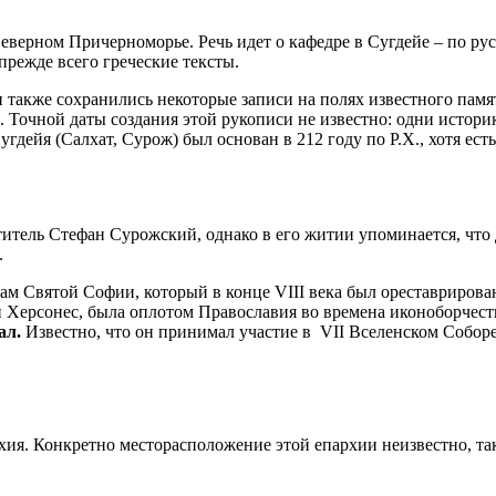
еверном Причерноморье. Речь идет о кафедре в Сугдейе – по рус
режде всего греческие тексты.
 и также сохранились некоторые записи на полях известного па
Точной даты создания этой рукописи не известно: одни историки
гдейя (Салхат, Сурож) был основан в 212 году по Р.Х., хотя ест
ель Стефан Сурожский, однако в его житии упоминается, что д
.
 Святой Софии, который в конце VIII века был ореставрирован
 и Херсонес, была оплотом Православия во времена иконоборче
ал.
Известно, что он принимал участие в VII Вселенском Соборе
ия. Конкретно месторасположение этой епархии неизвестно, так