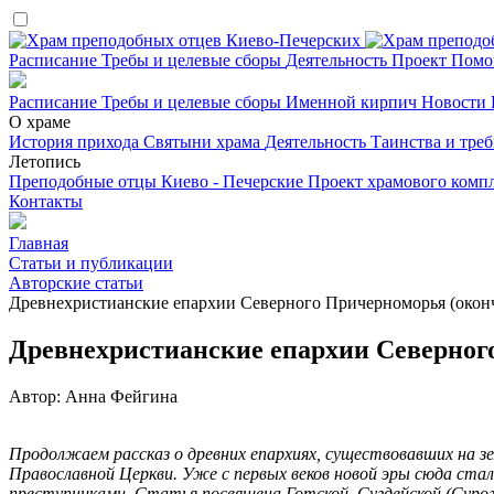
Расписание
Требы и целевые сборы
Деятельность
Проект
Помо
Расписание
Требы и целевые сборы
Именной кирпич
Новости
О храме
История прихода
Святыни храма
Деятельность
Таинства и тре
Летопись
Преподобные отцы Киево - Печерские
Проект храмового комп
Контакты
Главная
Статьи и публикации
Авторские статьи
Древнехристианские епархии Северного Причерноморья (окон
Древнехристианские епархии Северног
Автор: Анна Фейгина
Продолжаем рассказ о древних епархиях, существовавших на з
Православной Церкви. Уже с первых веков новой эры сюда ста
преступниками. Статья посвящена Готской, Сугдейской (Сурожс