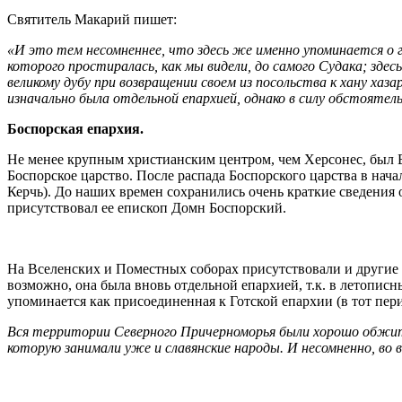
Святитель Макарий пишет:
«И это тем несомненнее, что здесь же именно упоминается о го
которого простиралась, как мы видели, до самого Судака; здес
великому дубу при возвращении своем из посольства к хану хаз
изначально была отдельной епархией, однако в силу обстоятел
Боспорская епархия.
Не менее крупным христианским центром, чем Херсонес, был Б
Боспорское царство. После распада Боспорского царства в нач
Керчь). До наших времен сохранились очень краткие сведения о
присутствовал ее епископ Домн Боспорский.
На Вселенских и Поместных соборах присутствовали и другие с
возможно, она была вновь отдельной епархией, т.к. в летописн
упоминается как присоединенная к Готской епархии (в тот пе
Вся территории Северного Причерноморья были хорошо обжиты, 
которую занимали уже и славянские народы. И несомненно, во в