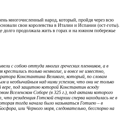
очень многочисленный народ, который, пройдя через всю
основали свои королевства в Италии и Испании (ост-готы).
ще долго продолжала жить в горах и на южном побережье
ели с собою оттуда многих греческих пленников, а в
 крестились только немногие, и вовсе не известно,
мператора Константина Великого, который, по словам
м и необычайным над ними успехом, что они не только
ой вере, под защитою которой Константин всюду
вом Вселенском Соборе (в 325 г.), под актами которого
 что резиденция Готской епархии сперва находилась не в
 которая тогда начала было называться Готиею – в
Босфора, или Черного моря, следовательно, бесспорно на