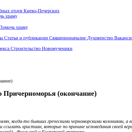
чь храму
Помочь храму
бы
Статьи и публикации
Священноначалие
Духовенство
Ваканси
лекса
Строительство
Новомученики
чание)
о Причерноморья (окончание)
емлях, когда-то бывших греческими черноморскими колониями, а
ли ссылать христиан, которые по причине исповедания своей вер
кой) , Фулльской и Боспорской епархиям.