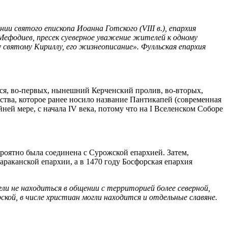
ии святого епископа Иоанна Готского (VIII в.), епархия
т Мефодиев, пресек суеверное уважение жителей к одному
у святому Кириллу, его жизнеописание». Фулльская епархия
тся, во-первых, нынешний Керченский пролив, во-вторых,
рства, которое ранее носило название Пантикапей (современная
ней мере, с начала IV века, потому что на I Вселенском Соборе
роятно была соединена с Сурожской епархией. Затем,
араканской епархии, а в 1470 году Босфорская епархия
ли не находиться в общении с территорией более северной,
ской, в числе христиан могли находится и отдельные славяне.