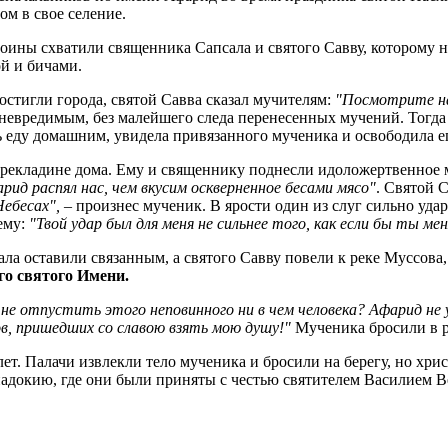
ом в свое селение.
оины схватили священника Сапсала и святого Савву, которому не
ой и бичами.
остигли города, святой Савва сказал мучителям:
"Посмотрите на
вредимым, без малейшего следа перенесенных мучений. Тогда св
еду домашним, увидела привязанного мученика и освободила его
екладине дома. Ему и священнику поднесли идоложертвенное мяс
рид распял нас, чем вкусим оскверненное бесами мясо"
. Святой 
Небесах",
– произнес мученик. В ярости один из слуг сильно удар
ему:
"Твой удар был для меня не сильнее того, как если бы ты ме
ла оставили связанным, а святого Савву повели к реке Муссова,
Его святого Имени.
не отпустить этого неповинного ни в чем человека? Афарид не
в, пришедших со славою взять мою душу!"
Мученика бросили в ре
 лет. Палачи извлекли тело мученика и бросили на берегу, но хр
адокию, где они были приняты с честью святителем Василием 