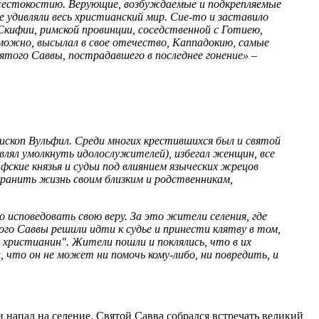
ю жестокостию. Верующие, возбуждаемые и подкрепляемые
 удивляли весь христианский мир. Сие-то и заставило
Скифии, римской провинции, соседственной с Готиею,
зможно, высылал в свое отечество, Каппадокию, самые
вятого Саввы, пострадавшего в последнее гонение»
–
ископ Вульфил. Среди многих крестившихся был и святой
авлял умолкнуть идолослужителей), избегал женщин, все
фские князья и судьи под влиянием языческих жрецов
хранить жизнь своим близким и родственникам,
 исповедовать свою веру. За это жители селения, где
ого Саввы решили идти к судье и принести клятву в том,
– христианин". Жители пошли и поклялись, что в их
л, что он не может ни помочь кому-либо, ни повредить, и
 напал на селение. Святой Савва собрался встречать великий