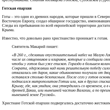
Готская епархия
Готы – это один из древних народов, которые пришли в Северн
Восточную Европу, создал обширное государство, именовавшеес
Следы их пребывания по всей европейской территории достато
Крыма.
Известно, что довольно рано христианство проникает к готам.
Святитель Макарий пишет:
«В 260 г., сделавши опустошительный набег на Малую Аз
числе их священников и клириков, которые и сообщили св
чтобы у готов был уже епископ. Гораздо в большем колич
Сократа, одержавши над ними решительную победу силою
отказались от даров, какие обыкновенно получали от дв
оставался столько безопасным. После сего у готов основ
подписался митрополитом Готии или, как в других списк
Крыму, где, как увидим, она утвердилась со временем, а
древней Дакии, или нынешней частию Валахии, а по преим
нынешней земле Русской».
Христиане Готской епархии подвергались достаточно жестоки