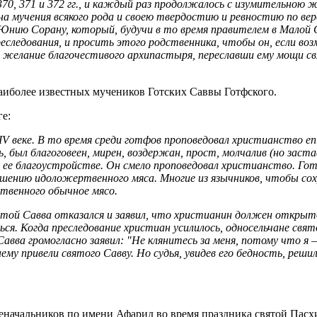
370, 371 и 372 гг., и каждый раз продолжалось с изумительно
 мучения всякого рода и своею твердостию и ревностию по вере
 Юнию Сорану, который, будучи в то время правителем в Малой 
следования, и просить этого родственника, чтобы он, если во
л желание благочестивого архипастыря, переславши ему мощи с
аиболее известных мучеников Готских Саввы Готфского.
ге:
V веке. В то время среди готфов проповедовал христианство еп
 был благоговеен, мирен, воздержан, прост, молчалив (но заст
 о ее благоустройстве. Он смело проповедовал христианство. Гот
ушению идоложертвенного мяса. Многие из язычников, чтобы со
твенного обычное мясо.
ятой Савва отказался и заявил, что христианин должен открыто
ься. Когда преследование христиан усилилось, односельчане свят
Савва громогласно заявил: "Не клянитесь за меня, потому что я 
ему привели святого Савву. Но судья, увидев его бедность, реши
еначальников по имени Афарид во время праздника святой Пасхи