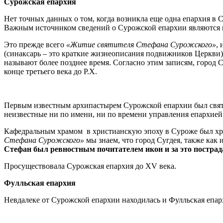
Сурожская епархия
Нет точных данных о том, когда возникла еще одна епархия в С
Важным источником сведений о Сурожской епархии являются п
Это прежде всего
«Житие святителя Стефана Сурожского»
,
(синаксарь – это краткие жизнеописания подвижников Церкви). 
называют более позднее время. Согласно этим записям, город Су
конце третьего века до Р.Х.
Первым известным архипастырем Сурожской епархии был святит
неизвестные ни по имени, ни по времени управления епархией
Кафедральным храмом в христианскую эпоху в Суроже был храм
Стефана Сурожского»
мы знаем, что город Сугдея, также как
Стефан был ревностным почитателем икон и за это пострад
Просуществовала Сурожская епархия до XV века.
Фулльская епархия
Невдалеке от Сурожской епархии находилась и Фулльская епарх