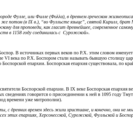
роде Фулле, или Филле (Φυλλα), в древнем греческом жизнеописан
ь же потом (в IX в.), “во Фулльсте языце”, святой Кирилл, бра
арскому для проповеди, как гласит древнейшее, современное самом
ьств в 1158 году соединилась с Сурожской».
оспор. В источниках первых веков по Р.Х. этим словом именуе
але VI века по Р.Х. Боспором стали называть бывшую столицу ца
 Боспорской епархии. Боспорская епархия существовала, по край
вятители Боспорской епархии. В IX веке Боспорская епархия ве
ых сведениях говорится о присоединении к ней в 1095 году Тмут
риод времени уже митрополии).
с древних времен здесь жили христиане, и конечно, они не мог
сех этих епархиях, Херсонесской, Сурожской, Фулльской и Боспор