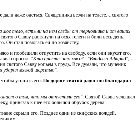
 дали даже одеться. Священника везли на телеге, а святого
 мое тело, есть ли на нем следы от терновника и от ваших
ятого Савву растянули на осях телеги и били весь день.
. Он стал помогать ей по хозяйству.
о и пообещали отпустить на свободу, если они вкусят его.
Савва спросил:
"Кто прислал это мясо?" "Владыка Афарид",
–
ил святого Савву копьем в грудь. Все думали, что мученик
ня ударил мягкой шерстью".
 чтобы утопить его.
По дороге святой радостно благодарил
 узнает о том, что мы отпустили его"
. Святой Савва услышал
ку, привязав к шее его большой обрубок дерева.
истиане скрыли его. Позднее один из скифских вождей,
Великим.