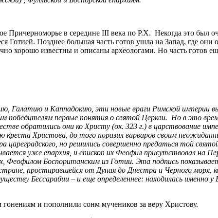
ое Причерноморье в середине III века по Р.Х. Некогда это был 
я Готией. Позднее большая часть готов ушла на Запад, где они 
чно хорошо известны и описаны археологами. Но часть готов е
ию, Галатию и Каппадокию, эти новые враги Римской империи выв
оим победителям первые понятия о святой Церкви. Но в это время
естве обратились они ко Христу (ок. 323 г.) в царствование и
 креста Христова, до того поразил варваров своим неожиданны
ора цареградского, но решились совершенно предаться той свят
ывается уже епархия, и епископ их Феофил присутствовал на Пер
ах, Феофилом Боспоританским из Готии. Эта подпись показывает,
 в стране, простиравшейся от Дуная до Днестра и Черного моря,
уществу Бессарабии – и еще определеннее: находилась именно у 
м гонениям и пополнили сонм мучеников за веру Христову.