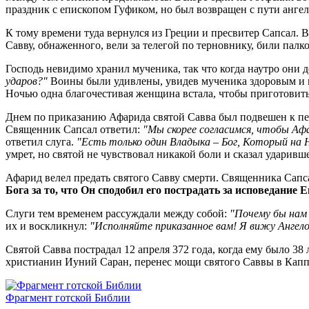
праздник с епископом Гуфиком, но был возвращен с пути ангел
К тому времени туда вернулся из Греции и пресвитер Сапсал. В
Савву, обнаженного, вели за телегой по терновнику, били палк
Господь невидимо хранил мученика, так что когда наутро они д
ударов?"
Воины были удивлены, увидев мученика здоровым и не
Ночью одна благочестивая женщина встала, чтобы приготовить 
Днем по приказанию Афарида святой Савва был подвешен к пер
Священник Сапсал ответил:
"Мы скорее согласимся, чтобы Афа
ответил слуга.
"Есть только один Владыка – Бог, Который на 
умрет, но святой не чувствовал никакой боли и сказал ударивш
Афарид велел предать святого Савву смерти. Священника Сапса
Бога за то, что Он сподобил его пострадать за исповедание 
Слуги тем временем рассуждали между собой:
"Почему бы нам 
их и воскликнул:
"Исполняйте приказанное вам! Я вижу Ангело
Святой Савва пострадал 12 апреля 372 года, когда ему было 38
христианин Иуний Саран, перенес мощи святого Саввы в Капп
Фрагмент готской Библии