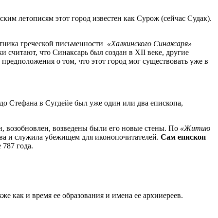
ским летописям этот город известен как Сурож (сейчас Судак).
мятника греческой письменности
«Халкинского Синаксаря»
 считают, что Синаксарь был создан в XII веке, другие
ь предположения о том, что этот город мог существовать уже в
о Стефана в Сугдейе был уже один или два епископа,
, возобновлен, возведены были его новые стены. По
«Житию
ства и служила убежищем для иконопочитателей.
Сам епископ
 787 года.
же как и время ее образования и имена ее архииереев.