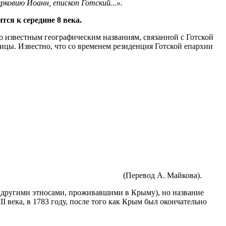
рковию Иоанн, епископ Готский...».
ся к середине 8 века.
по известным географическим названиям, связанной с Готской
ицы. Известно, что со временем резиденция Готской епархии
(Перевод А. Майкова).
 с другими этносами, проживавшими в Крыму), но название
I века, в 1783 году, после того как Крым был окончательно