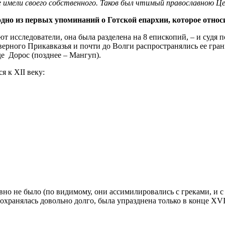
е имели своего собственного. Таков был чтимый православною Це
но из первых упоминаний о Готской епархии, которое относит
т исследователи, она была разделена на 8 епископий, – и судя 
ерного Прикавказья и почти до Волги распространялись ее гран
де Дорос (позднее – Мангуп).
ся к XII веку:
авно не было (по видимому, они ассимилировались с греками, и
охранялась довольно долго, была упразднена только в конце XVII