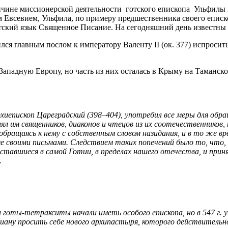
ричине миссионерской деятельности готского епископа Ульфилы 
ом Евсевием, Ульфила, по примеру предшественника своего епи
отский язык Священное Писание. На сегодняшний день известны
лся главным послом к императору Валенту II (ок. 377) испроси
 Западную Европу, но часть из них осталась в Крыму на Таманск
хиепископ Цареградский (398–404), употребил все меры для обращ
ял им священников, диаконов и чтецов из их соотечественников, 
обращаясь к нему с собственным словом назидания, и в то же в
ге своими письмами. Следствием таких попечений было то, что, 
оставшиеся в самой Готии, в пределах нашего отечества, и при
».
ии готы-тетракситы начали иметь особого епископа, но в 547 г. 
ну просить себе нового архипастыря, которого действительно 