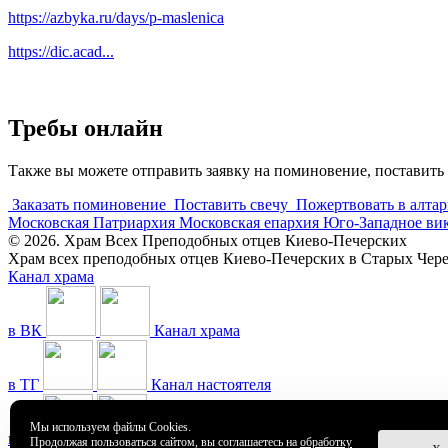
https://azbyka.ru/days/p-maslenica
https://dic.acad...
Требы онлайн
Также вы можете отправить заявку на поминовение, поставить 
Заказать поминовение
Поставить свечу
Пожертвовать в алтар
Московская Патриархия
Московская епархия
Юго-Западное ви
© 2026. Храм Всех Преподобных отцев Киево-Печерских
Храм всех преподобных отцев Киево-Печерских в Старых Че
Канал храма
в ВК
Канал храма
в ТГ
Канал настоятеля
Мы используем файлы Cookies.
в ТГ
Канал храма
Продолжая пользоваться сайтом, вы соглашаетесь на
обработку