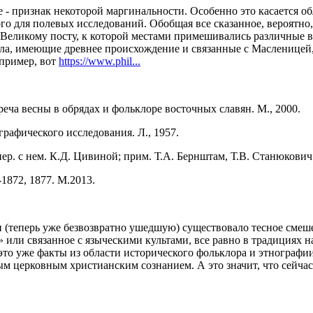
 - признак некоторой маргинальности. Особенно это касается о
го для полевых исследований. Обобщая все сказанное, вероятно
 Великому посту, к которой местами примешивались различные в
ла, имеющие древнее происхождение и связанные с Масленицей,
апример, вот
https://www.phil...
еча весны в обрядах и фольклоре восточных славян. М., 2000.
рафического исследования. Л., 1957.
ер. с нем. К.Д. Цивиной; прим. Т.А. Бернштам, Т.В. Станюкович и
1872, 1877. М.2013.
 (теперь уже безвозвратно ушедшую) существовало тесное смеш
или связанное с языческими культами, все равно в традициях 
это уже факты из области исторического фольклора и этнографии
 церковным христианским сознанием. А это значит, что сейчас