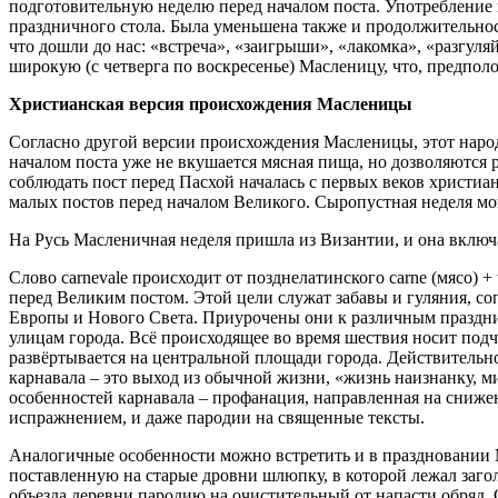
подготовительную неделю перед началом поста. Употребление 
праздничного стола. Была уменьшена также и продолжительност
что дошли до нас: «встреча», «заигрыши», «лакомка», «разгул
широкую (с четверга по воскресенье) Масленицу, что, предпол
Христианская версия происхождения Масленицы
Согласно другой версии происхождения Масленицы, этот народн
началом поста уже не вкушается мясная пища, но дозволяются 
соблюдать пост перед Пасхой началась с первых веков христи
малых постов перед началом Великого. Сыропустная неделя мог
На Русь Масленичная неделя пришла из Византии, и она включа
Слово саrnevalе происходит от позднелатинского саrnе (мясо) 
перед Великим постом. Этой цели служат забавы и гуляния, с
Европы и Нового Света. Приурочены они к различным праздник
улицам города. Всё происходящее во время шествия носит подч
развёртывается на центральной площади города. Действительно
карнавала – это выход из обычной жизни, «жизнь наизнанку, м
особенностей карнавала – профанация, направленная на сниже
испражнением, и даже пародии на священные тексты.
Аналогичные особенности можно встретить и в праздновании М
поставленную на старые дровни шлюпку, в которой лежал заг
объезда деревни пародию на очистительный от напасти обряд.