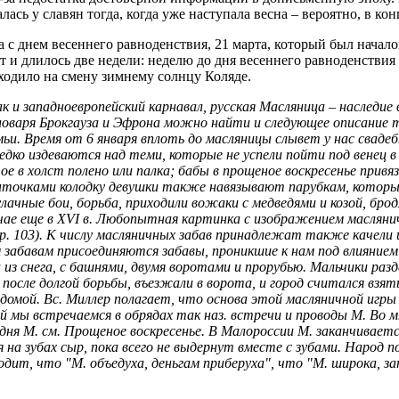
ась у славян тогда, когда уже наступала весна – вероятно, в кон
 с днем весеннего равноденствия, 21 марта, который был начал
от и длилось две недели: неделю до дня весеннего равноденстви
ходило на смену зимнему солнцу Коляде.
к и западноевропейский карнавал, русская Масляница – наследие
 словаря Брокгауза и Эфрона можно найти и следующее описание 
и. Время от 6 января вплоть до масляницы слывет у нас свадеб
ередко издеваются над теми, которые не успели пойти под венец 
ое в холст полено или палка; бабы в прощеное воскресенье привя
ленточками колодку девушки также навязывают парубкам, котор
ачные бои, борьба, приходили вожаки с медведями и козой, брод
ае еще в XVI в. Любопытная картинка с изображением масляничн
, стр. 103). К числу масляничных забав принадлежат также качел
 забавам присоединяются забавы, проникшие к нам под влиянием
ки из снега, с башнями, двумя воротами и прорубью. Мальчики ра
ле долгой борьбы, въезжали в ворота, и город считался взятым
 домой. Вс. Миллер полагает, что основа этой масляничной игры
 мы встречаемся в обрядах так наз. встречи и проводы М. Во м
о дня М. см. Прощеное воскресенье. В Малороссии М. заканчивает
 зубах сыр, пока всего не выдернут вместе с зубами. Народ по
дит, что "М. объедуха, деньгам приберуха", что "М. широка, за