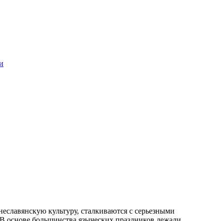
и
неславянскую культуру, сталкиваются с серьезными
 В основе большинства языческих праздников лежали