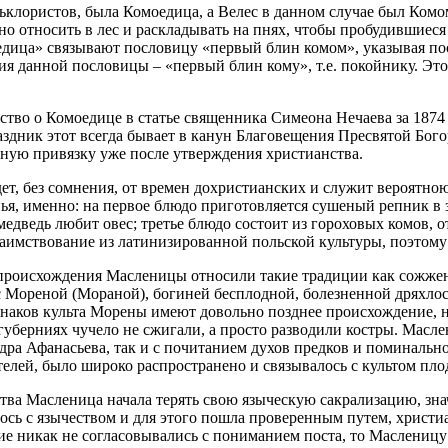
лористов, была Комоедица, а Велес в данном случае был Комом
 относить в лес и раскладывать на пнях, чтобы пробудившиеся
дица» связывают пословицу «первый блин комом», указывая посл
я данной пословицы – «первый блин кому», т.е. покойнику. Это
тво о Комоедице в статье священника Симеона Нечаева за 1874 г
здник этот всегда бывает в канун Благовещения Пресвятой Бого
ную привязку уже после утверждения христианства.
дет, без сомнения, от времен дохристианских и служит вероятно
ья, именно: на первое блюдо приготовляется сушеный репник в з
 медведь любит овес; третье блюдо состоит из гороховых комов,
заимствование из латинизированной польской культуры, поэтому 
происхождения Масленицы относили такие традиции как сожжен
с Мореной (Мораной), богиней бесплодной, болезненной дряхлос
знаков культа Морены имеют довольно позднее происхождение, н
 губерниях чучело не сжигали, а просто разводили костры. Масл
ра Афанасьева, так и с почитанием духов предков и поминально
елей, было широко распространено и связывалось с культом пло
тва Масленица начала терять свою языческую сакрализацию, зна
сь с язычеством и для этого пошла проверенным путем, христи
ение никак не согласовывались с пониманием поста, то Маслени