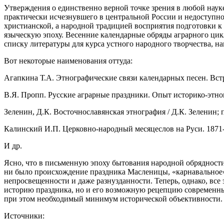
Утверждения о единственно верной точке зрения в любой науке
практически исчезнувшего в центральной России и недоступно
христианской, а народной традицией восприятия подготовки к
языческую эпоху. Весенние календарные обряды аграрного цик
списку литературы для курса устного народного творчества, н
Вот некоторые наименования оттуда:
Агапкина Т.А. Этнографические связи календарных песен. Встр
В.Я. Пропп. Русские аграрные праздники. Опыт историко-этног
Зеленин, Д.К. Восточнославянская этнография / Д.К. Зеленин; п
Калинский И.П. Церковно-народный месяцеслов на Руси. 1871-
И др.
Ясно, что в письменную эпоху бытования народной обрядности
ни было происхождение праздника Масленицы, «карнавальное» 
непросвещенности и даже разнузданности. Теперь, однако, все 
историю праздника, но и его возможную рецепцию современным
при этом необходимый минимум исторической объективности.
Источники: