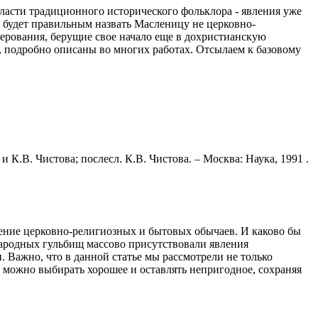
бласти традиционного исторического фольклора - явления уже
, будет правильным назвать Масленицу не церковно-
ерования, берущие свое начало еще в дохристианскую
 подробно описаны во многих работах. Отсылаем к базовому
 К.В. Чистова; послесл. К.В. Чистова. – Москва: Наука, 1991 .
ение церковно-религиозных и бытовых обычаев. И каково бы
народных гульбищ массово присутствовали явления
. Важно, что в данной статье мы рассмотрели не только
 можно выбирать хорошее и оставлять непригодное, сохраняя