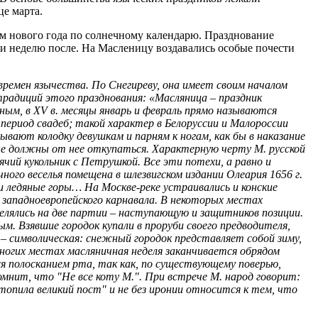
це марта.
ом нового года по солнечному календарю. Празднование
я и неделю после. На Масленицу воздавались особые почести
 времен язычества. По Снегиреву, она имеет своим началом
традиций этого празднования: «Mасляница – праздник
ным, в XV в. месяцы январь и февраль прямо называются
в период свадеб; такой характер в Белоруссии и Малороссии
зывают колодку девушкам и парням к ногам, как бы в наказание
ые должны от нее откупаться. Характерную черту М. русской
ячий кукольник с Петрушкой. Все эти потехи, а равно и
ого веселья помещена в шлезвигском издании Олеария 1656 г.
и и ледяные горы… На Москве-реке устраивались и конские
 западноевропейского карнавала. В некоторых местах
зделялись на две партии – наступающую и защитников позиции.
. Взявшие городок купали в проруби своего предводителя,
 – символическая: снежный городок представляет собой зиму,
ногих местах масляничная неделя заканчивается обрядом
ся полосканием рта, так как, по существующему поверью,
мнит, что "Не все коту М.". При встрече М. народ говорит:
топила великий пост" и не без иронии относится к тем, что