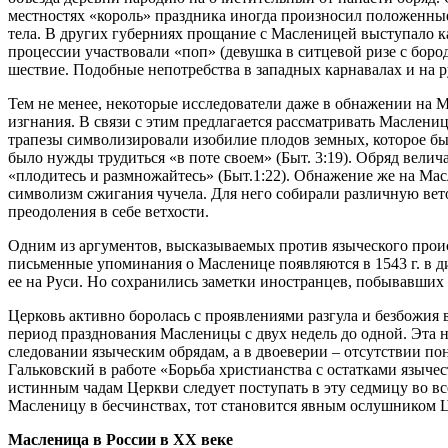
местностях «король» праздника иногда произносил положенные
тела. В других губерниях прощание с Масленицей выступало к
процессии участвовали «поп» (девушка в ситцевой ризе с боро
шествие. Подобные непотребства в западных карнавалах и на
Тем не менее, некоторые исследователи даже в обнажении на
изгнания. В связи с этим предлагается рассматривать Маслен
трапезы символизировали изобилие плодов земных, которое был
было нужды трудиться «в поте своем» (Быт. 3:19). Обряд вели
«плодитесь и размножайтесь» (Быт.1:22). Обнажение же на Мас
символизм сжигания чучела. Для него собирали различную вет
преодоления в себе ветхости.
Одним из аргументов, высказываемых против языческого прои
письменные упоминания о Масленице появляются в 1543 г. в ди
ее на Руси. Но сохранились заметки иностранцев, побывавших н
Церковь активно боролась с проявлениями разгула и безбожия
период празднования Масленицы с двух недель до одной. Эта н
следовании языческим обрядам, а в двоеверии – отсутствии по
Гальковский в работе «Борьба христианства с остатками язычес
истинным чадам Церкви следует поступать в эту седмицу во все
Масленицу в бесчинствах, тот становится явным ослушником 
Масленица в России в ХХ веке