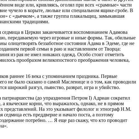
нном виде или, кривляясь, оголял при всех «срамные» части
вне чучело в корыте, люльке или специальном ящике-гробе. В
кон» с «дьячком», а также группа плакальщиц, замыкавшая
тианскими традициями.
ая седмица в Церкви заканчивается воспоминанием Адамова
аю, передаваемую через игровые и иные формы. Так, обильные
ны олицетворять беззаботное состояния Адама в Эдеме, где не
озданием первой семьи в раю и наставлением от Творца:
ния из рая не имел никаких одежд. Особо стоит отметить
новилось прообразом великопостного преображения человека,
ков раннее 16 века с упоминанием праздника. Первые
го не было сказано о самой Масленице и о том, как проводили
ся широкий разгул, пьянство, разврат, игра и убийство.
а патриаршества (до упразднения Петром I) Адриан сократил
а языческие корни, что выражалось, однако, не в прямом
их представлений. На это указывает филолог и этнограф Н.М.
 седмица есть преддверие и начало поста, а поэтому
оздержание потребно. … Я еще раз скажу, что кто проводит
на».