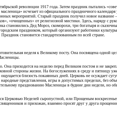
ябрьской революции 1917 года. Затем праздник пытались «сове
 масленица» исчезает из официального праздничного календаря 
езонных мероприятий. Старый праздник получил новое название 
ов», «очищенных» от религиозной мистики. Здесь, наряду с рук
ика становились Дед Мороз, скоморохи, три богатыря и сказочн
м городским праздником, который организуют работники культ
 Праздник становится стандартизованным по всей стране.
отовительная неделя к Великому посту. Она посвящена одной ц
 Масленицы.
о. Она приходится на неделю перед Великим постом и не закрепл
духовной стороны жизни. На богослужениях в среду и пятницу у
ощущается близость покаянных дней. Церковь не осуждает суг
народные представления, игры в допустимых пределах, без объ
жительному празднованию Масленицы в будние дни недели, но об
тся Церковью Неделей сыропустной, или Прощеным воскресеньем.
 священников и прихожан, взаимно просят друг у друга прощени