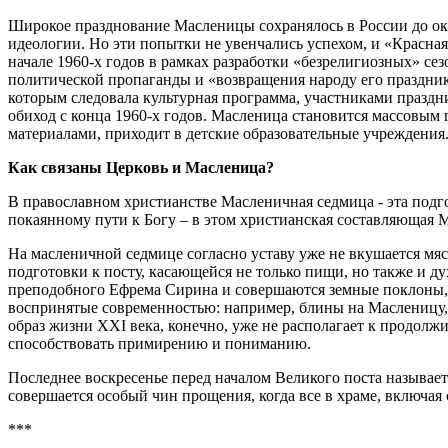
Широкое празднование Масленицы сохранялось в России до окт
идеологии. Но эти попытки не увенчались успехом, и «Красная
начале 1960-х годов в рамках разработки «безрелигиозных» с
политической пропаганды и «возвращения народу его праздник
которым следовала культурная программа, участниками праздн
обиход с конца 1960-х годов. Масленица становится массовы
материалами, приходит в детские образовательные учреждения.
Как связаны Церковь и Масленица?
В православном христианстве Масленичная седмица - эта подг
покаянному пути к Богу – в этом христианская составляющая
На масленичной седмице согласно уставу уже не вкушается мяс
подготовки к посту, касающейся не только пищи, но также и 
преподобного Ефрема Сирина и совершаются земные поклоны, 
воспринятые современностью: например, блины на Масленицу, 
образ жизни ХХI века, конечно, уже не располагает к продол
способствовать примирению и пониманию.
Последнее воскресенье перед началом Великого поста называе
совершается особый чин прощения, когда все в храме, включая
***