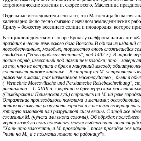
астрономические явления и, скорее всего, Масленица праздновал
Отдельные исследователи считают, что Масленица была связана
календарно было тесно связано с началом земледельческих раб
Ярилу – божеству весеннего солнца и плодородия, которое при
В энциклопедическом словаре Брокгауза-Эфрона написано: «
Ка
праздник в честь языческого бога Волоса».В одном из изданий
новообвенчанных, молодых, торжество вновь сложившейся семь
свадьбами ("Новгородская летопись", под 1402 г.). В народе н
носит обряд, известный под названием колодки; это – завернут
за то, что не вступили в брак в минувший мясоед; обшитую 
составляет также катанье... В старину на М. устраивались кул
ряженые в маски, так называемое москолоудство , были в обыч
("Vermehrte Moscovilische und Persiamsche Reisebeschreibung"
ристалища… С XVIII в. к коренным древнерусским масляничным
(Симбирская и Пензенская губ.) строились на М. на реке город
Отражение производилось помелами и метлами; осаждающие, пос
потом все вместе разрушали городок и с песнями возвращались
которую изгоняют или разрушают силы весны. С этой же идеей
сжигания М. (чучела или снопа соломы). Об обрядах последнег
черти каждую ночь понемногу могут выдергивать остающийся на
"Хоть что заложить, а М. проводить", после проводов же нахо
"пили на M., a с похмелья ломало на радоницу"».