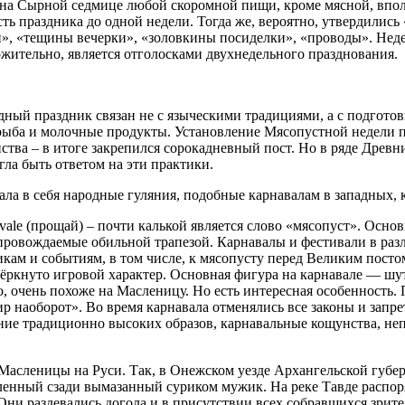
на Сырной седмице любой скоромной пищи, кроме мясной, вполн
ь праздника до одной недели. Тогда же, вероятно, утвердились
яй», «тещины вечерки», «золовкины посиделки», «проводы». Неде
ожительно, является отголосками двухнедельного празднования.
ый праздник связан не с языческими традициями, а с подготовко
рыба и молочные продукты. Установление Мясопустной недели пр
анства – в итоге закрепился сорокадневный пост. Но в ряде Др
ла быть ответом на эти практики.
ла в себя народные гуляния, подобные карнавалам в западных, 
+ vale (прощай) – почти калькой является слово «мясопуст». Осн
опровождаемые обильной трапезой. Карнавалы и фестивали в ра
ам и событиям, в том числе, к мясопусту перед Великим посто
ёркнуто игровой характер. Основная фигура на карнавале — шут.
, очень похоже на Масленицу. Но есть интересная особенность.
ир наоборот». Во время карнавала отменялись все законы и зап
ние традиционно высоких образов, карнавальные кощунства, не
асленицы на Руси. Так, в Онежском уезде Архангельской губер
оленный сзади вымазанный суриком мужик. На реке Тавде распо
 Они раздевались догола и в присутствии всех собравшихся зри