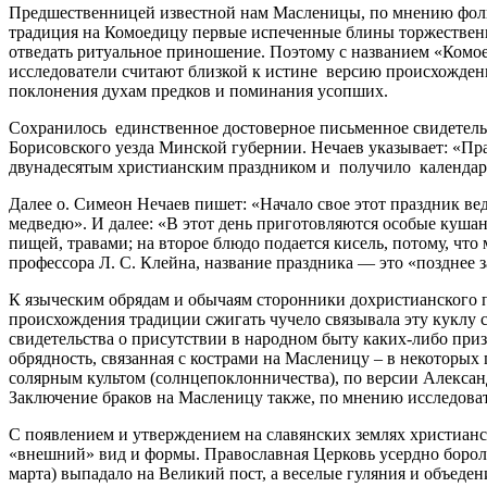
Предшественницей известной нам Масленицы, по мнению фольк
традиция на Комоедицу первые испеченные блины торжественно
отведать ритуальное приношение. Поэтому с названием «Комое
исследователи считают близкой к истине версию происхождени
поклонения духам предков и поминания усопших.
Сохранилось единственное достоверное письменное свидетельс
Борисовского уезда Минской губернии. Нечаев указывает: «Пра
двунадесятым христианским праздником и получило календар
Далее о. Симеон Нечаев пишет: «Начало свое этот праздник ве
медведю». И далее: «В этот день приготовляются особые кушан
пищей, травами; на второе блюдо подается кисель, потому, что
профессора Л. С. Клейна, название праздника — это «позднее 
К языческим обрядам и обычаям сторонники дохристианского 
происхождения традиции сжигать чучело связывала эту куклу 
свидетельства о присутствии в народном быту каких-либо при
обрядность, связанная с кострами на Масленицу – в некоторых
солярным культом (солнцепоклонничества), по версии Александ
Заключение браков на Масленицу также, по мнению исследоват
С появлением и утверждением на славянских землях христианс
«внешний» вид и формы. Православная Церковь усердно бороло
марта) выпадало на Великий пост, а веселые гуляния и объед