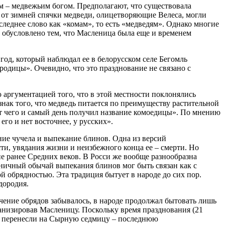
 – медвежьим богом. Предполагают, что существовала
 от зимней спячки медведи, олицетворяющие Велеса, могли
еднее слово как «комам», то есть «медведям». Однако многие
 обусловлено тем, что Масленица была еще и временем
од, который наблюдал ее в белорусском селе Бегомль
родицы». Очевидно, что это празднование не связано с
ю аргументацией того, что в этой местности поклонялись
нак того, что медведь питается по преимуществу растительной
 от чего и самый день получил название комоедицы». По мнению
его и нет восточнее, у русских».
ие чучела и выпекание блинов. Одна из версий
ти, увядания жизни и неизбежного конца ее – смерти. Но
е ранее Средних веков. В Росси же вообще разнообразна
еничный обычай выпекания блинов мог быть связан как с
й обрядностью. Эта традиция бытует в народе до сих пор.
дородия.
чение обрядов забывалось, в народе продолжал бытовать лишь
анизировав Масленицу. Поскольку время празднования (21
цу перенесли на Сырную седмицу – последнюю