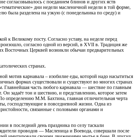
е согласовывалось с поеданием блинов и других яств
 «тематические» дни недели масленичной недели в той форме,
лю была разделена на узкую (с понедельника по среду) и
й к Великому посту. Согласно уставу, на неделе перед
оизошло, согласно одной из версий, в XVII в. Традиция же
евних Восточных Церквей возникли обычаи предварительных
католических странах.
овной мотив карнавала – изобилие еды, которой надо насытиться
зличных формах существовали и существуют во многих странах
м. Главнейшая часть любого карнавала — шествие по главным
 Он задаёт тон и шествию, и представлению, которое затем
 По определению М.М. Бахтина, главная отличительная черта
реты, господствующие в повседневной жизни. Одна из
пристойности, связанные с половыми органами и
нии в последний день праздника по селу таскали
рядители проводов — Масленица и Воевода, совершали после
телей имитировали своими движениями мытье в бане. В других