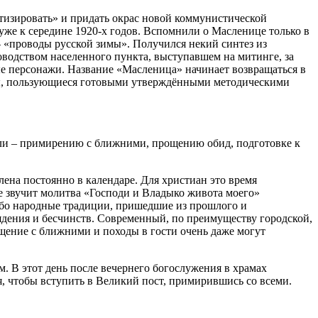
тизировать» и придать окрас новой коммунистической
уже к середине 1920-х годов. Вспомнили о Масленице только в
– «проводы русской зимы». Получился некий синтез из
оводством населенного пункта, выступавшем на митинге, за
ые персонажи. Название «Масленица» начинает возвращаться в
уры, пользующиеся готовыми утверждёнными методическими
ели – примирению с ближними, прощению обид, подготовке к
ена постоянно в календаре. Для христиан это время
же звучит молитва «Господи и Владыко живота моего»
убо народные традиции, пришедшие из прошлого и
ядения и бесчинств. Современный, по преимуществу городской,
щение с ближними и походы в гости очень даже могут
 В этот день после вечернего богослужения в храмах
я, чтобы вступить в Великий пост, примирившись со всеми.