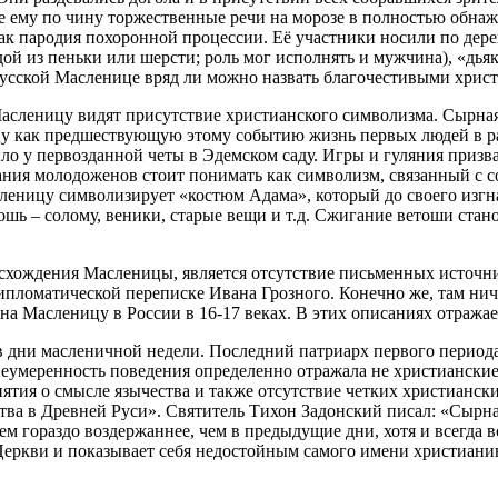
 ему по чину торжественные речи на морозе в полностью обнажё
ак пародия похоронной процессии. Её участники носили по дере
дой из пеньки или шерсти; роль мог исполнять и мужчина), «дья
 русской Масленице вряд ли можно назвать благочестивыми хрис
 Масленицу видят присутствие христианского символизма. Сырн
ицу как предшествующую этому событию жизнь первых людей в р
о у первозданной четы в Эдемском саду. Игры и гуляния призва
чания молодоженов стоит понимать как символизм, связанный с с
леницу символизирует «костюм Адама», который до своего изгна
ошь – солому, веники, старые вещи и т.д. Сжигание ветоши ста
схождения Масленицы, является отсутствие письменных источни
пломатической переписке Ивана Грозного. Конечно же, там ниче
а Масленицу в России в 16-17 веках. В этих описаниях отражает
 в дни масленичной недели. Последний патриарх первого период
еумеренность поведения определенно отражала не христианские, 
нятия о смысле язычества и также отсутствие четких христианск
тва в Древней Руси». Святитель Тихон Задонский писал: «Сырная
м гораздо воздержаннее, чем в предыдущие дни, хотя и всегда в
Церкви и показывает себя недостойным самого имени христиани