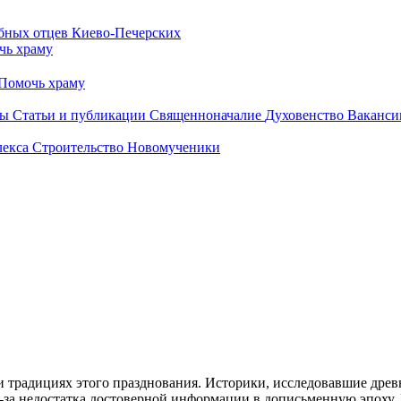
чь храму
Помочь храму
бы
Статьи и публикации
Священноначалие
Духовенство
Ваканси
лекса
Строительство
Новомученики
 традициях этого празднования. Историки, исследовавшие древ
-за недостатка достоверной информации в дописьменную эпоху.