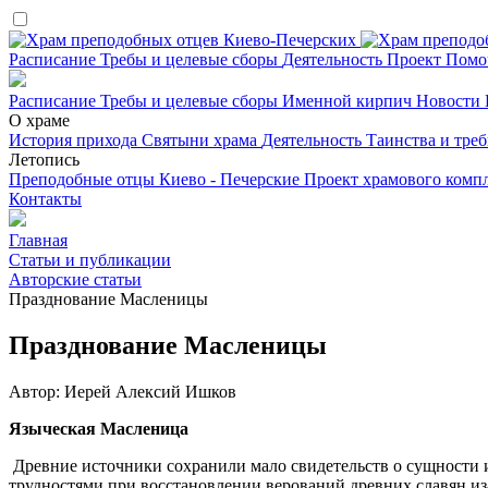
Расписание
Требы и целевые сборы
Деятельность
Проект
Помо
Расписание
Требы и целевые сборы
Именной кирпич
Новости
О храме
История прихода
Святыни храма
Деятельность
Таинства и тре
Летопись
Преподобные отцы Киево - Печерские
Проект храмового комп
Контакты
Главная
Статьи и публикации
Авторские статьи
Празднование Масленицы
Празднование Масленицы
Автор: Иерей Алексий Ишков
Языческая Масленица
Древние источники сохранили мало свидетельств о сущности и
трудностями при восстановлении верований древних славян из