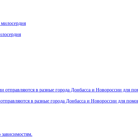
илосердия
тправляются в разные города Донбасса и Новороссии для пом