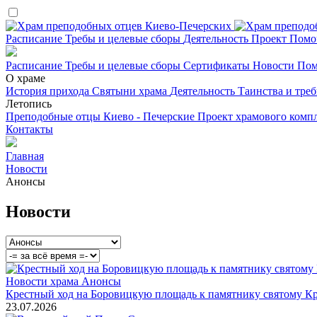
Расписание
Требы и целевые сборы
Деятельность
Проект
Помо
Расписание
Требы и целевые сборы
Сертификаты
Новости
Пом
О храме
История прихода
Святыни храма
Деятельность
Таинства и тре
Летопись
Преподобные отцы Киево - Печерские
Проект храмового комп
Контакты
Главная
Новости
Анонсы
Новости
Новости храма
Анонсы
Крестный ход на Боровицкую площадь к памятнику святому Кр
23.07.2026