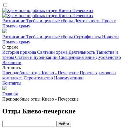
Расписание
Требы и целевые сборы
Деятельность
Проект
Помочь храму
Расписание
Требы и целевые сборы
Сертификаты
Новости
Помочь храму
О храме
История прихода
Святыни храма
Деятельность
Таинства и
требы
Статьи и публикации
Священноначалие
Духовенство
Вакансии
Летопись
Преподобные отцы Киево - Печерские
Проект храмового
комплекса
Строительство
Новомученики
Контакты
Главная
Преподобные отцы Киево - Печерские
Отцы Киево-печерские
Найти