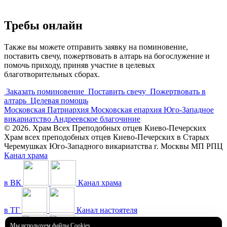
Требы онлайн
Также вы можете отправить заявку на поминовение,
поставить свечу, пожертвовать в алтарь на богослужение и
помочь приходу, приняв участие в целевых
благотворительных сборах.
Заказать поминовение
Поставить свечу
Пожертвовать в
алтарь
Целевая помощь
Московская Патриархия
Московская епархия
Юго-Западное
викариатство
Андреевское благочиние
© 2026. Храм Всех Преподобных отцев Киево-Печерских
Храм всех преподобных отцев Киево-Печерских в Старых
Черемушках Юго-Западного викариатства г. Москвы МП РПЦ
Канал храма
в ВК
Канал храма
в ТГ
Канал настоятеля
Мы используем файлы Cookies.