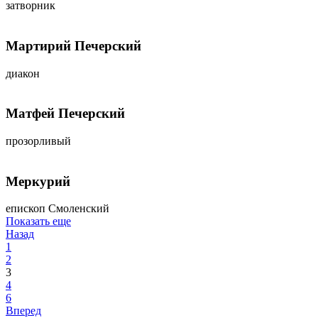
затворник
Мартирий Печерский
диакон
Матфей Печерский
прозорливый
Меркурий
епископ Смоленский
Показать еще
Назад
1
2
3
4
6
Вперед