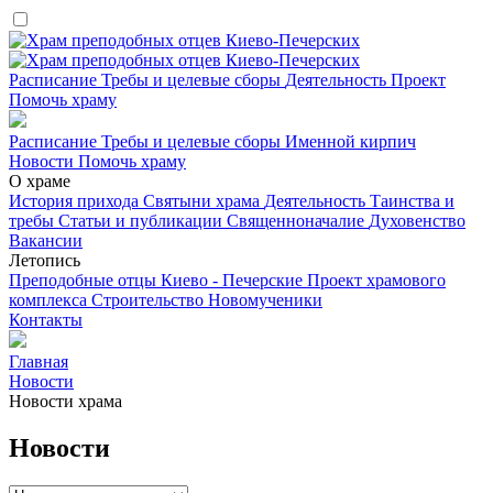
Расписание
Требы и целевые сборы
Деятельность
Проект
Помочь храму
Расписание
Требы и целевые сборы
Именной кирпич
Новости
Помочь храму
О храме
История прихода
Святыни храма
Деятельность
Таинства и
требы
Статьи и публикации
Священноначалие
Духовенство
Вакансии
Летопись
Преподобные отцы Киево - Печерские
Проект храмового
комплекса
Строительство
Новомученики
Контакты
Главная
Новости
Новости храма
Новости