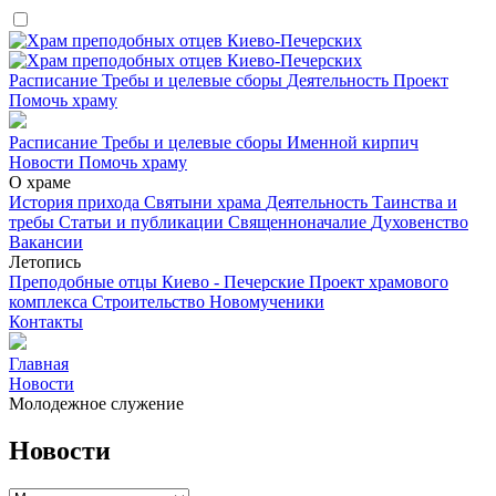
Расписание
Требы и целевые сборы
Деятельность
Проект
Помочь храму
Расписание
Требы и целевые сборы
Именной кирпич
Новости
Помочь храму
О храме
История прихода
Святыни храма
Деятельность
Таинства и
требы
Статьи и публикации
Священноначалие
Духовенство
Вакансии
Летопись
Преподобные отцы Киево - Печерские
Проект храмового
комплекса
Строительство
Новомученики
Контакты
Главная
Новости
Молодежное служение
Новости