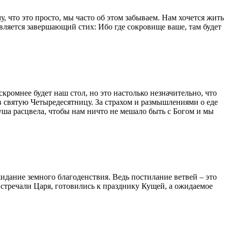
, что это просто, мы часто об этом забываем. Нам хочется жить
вляется завершающий стих: Ибо где сокровище ваше, там будет
скромнее будет наш стол, но это настолько незначительно, что
в святую Четыредесятницу. За страхом и размышлениями о еде
уша расцвела, чтобы нам ничто не мешало быть с Богом и мы
дание земного благоденствия. Ведь постилание ветвей – это
встречали Царя, готовились к празднику Кущей, а ожидаемое