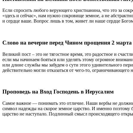
Если спросить любого верующего христианина, что это за сокро
«здесь и сейчас», нам нужно сокровище земное, а не абстракт
и сердце ваше. Вопрос лишь в том, живет ли наше сердце Бого
Слово на вечерне перед Чином прощения 2 марта 
Великий пост – это не тягостное время, это радостное и счастл
если мы начинаем бояться или уделять этому огромное внимани
или длине службы мы забудем о сути этого удивительного пери
действительно могли отказаться от чего-то, ограничивающего 
Проповедь на Вход Господень в Иерусалим
Самое важное — понимать это отличие. Наши вербы не должны
символ надежды на скорое земное царство. И именно поэтому 
царство не наступало. Подлинный смысл происходящего открыл