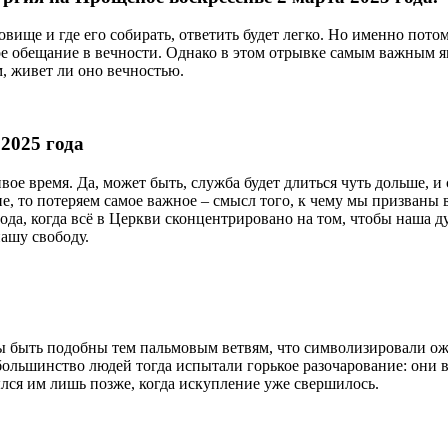
вище и где его собирать, ответить будет легко. Но именно потому
ное обещание в вечности. Однако в этом отрывке самым важным я
м, живет ли оно вечностью.
2025 года
ивое время. Да, может быть, служба будет длиться чуть дольше, и 
е, то потеряем самое важное – смысл того, к чему мы призваны 
ода, когда всё в Церкви сконцентрировано на том, чтобы наша д
нашу свободу.
 быть подобны тем пальмовым ветвям, что символизировали ожи
большинство людей тогда испытали горькое разочарование: они 
ся им лишь позже, когда искупление уже свершилось.