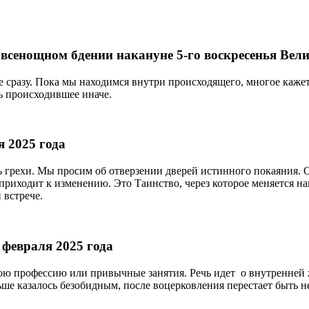
всенощном бдении накануне 5-го воскресенья Велик
не сразу. Пока мы находимся внутри происходящего, многое каж
ть происходившее иначе.
 2025 года
грехи. Мы просим об отверзении дверей истинного покаяния. О
 приходит к изменению. Это Таинство, через которое меняется 
 встрече.
 февраля 2025 года
свою профессию или привычные занятия. Речь идет о внутренней 
ьше казалось безобидным, после воцерковления перестает быть 