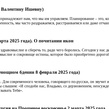
о Валентину Ишевну)
я принадлежит нам, что мы им управляем. Планирование – это, 
нность, мы часто раздражаемся, расстраиваемся или даже отчаив
рта 2025 года). О почитании икон
здравомыслие и сберечь то, ради чего боролись. Сегодня у нас 
вомыслие и сокровище истины, которое было приобретено дорого
енощном бдении 8 февраля 2025 года)
». Для современного человека, говорящего по-русски, он звучит
Мы слышим: «И сподоби нас, Владыко, со дерзновением, неосужде
изывать Тебя».
ргия на Прощеное воскресенье 2 марта 2025 года.