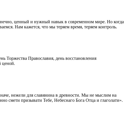
конечно, ценный и нужный навык в современном мире. Но когда
аемся. Нам кажется, что мы теряем время, теряем контроль.
день Торжества Православия, день восстановления
й ценой.
 иначе, нежели для славянина в древности. Мы не мыслим на
нно смети призывати Тебе, Небеснаго Бога Отца и глаголати».