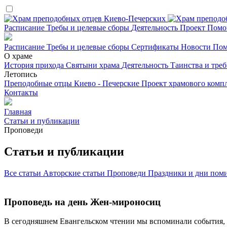
Расписание
Требы и целевые сборы
Деятельность
Проект
Помо
Расписание
Требы и целевые сборы
Сертификаты
Новости
Пом
О храме
История прихода
Святыни храма
Деятельность
Таинства и тре
Летопись
Преподобные отцы Киево - Печерские
Проект храмового комп
Контакты
Главная
Статьи и публикации
Проповеди
Статьи и публикации
Все статьи
Авторские статьи
Проповеди
Праздники и дни пом
Проповедь на день Жен-мироносиц
В сегодняшнем Евангельском чтении мы вспоминали события, с