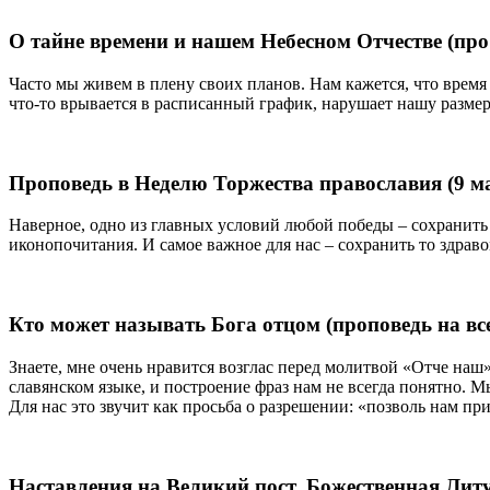
О тайне времени и нашем Небесном Отчестве (пр
Часто мы живем в плену своих планов. Нам кажется, что врем
что-то врывается в расписанный график, нарушает нашу размере
Проповедь в Неделю Торжества православия (9 ма
Наверное, одно из главных условий любой победы – сохранить 
иконопочитания. И самое важное для нас – сохранить то здра
Кто может называть Бога отцом (проповедь на вс
Знаете, мне очень нравится возглас перед молитвой «Отче наш
славянском языке, и построение фраз нам не всегда понятно. 
Для нас это звучит как просьба о разрешении: «позволь нам пр
Наставления на Великий пост. Божественная Литу